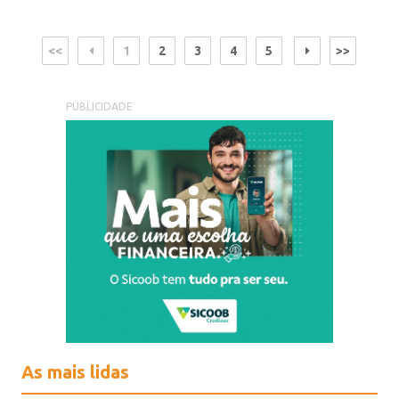
<<
1
2
3
4
5
>>
PUBLICIDADE
As mais lidas