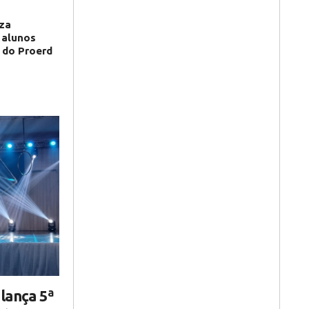
iza
 alunos
 do Proerd
lança 5ª