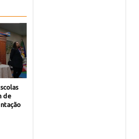
scolas
m de
entação