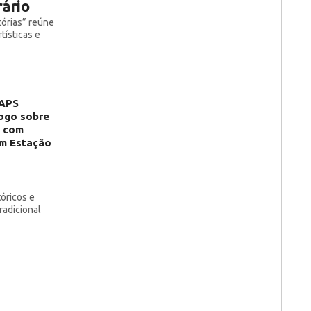
rário
tórias” reúne
tísticas e
APS
ogo sobre
l com
m Estação
óricos e
radicional