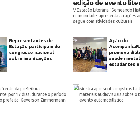
edição de evento lite
V Estação Literária “Semeando His
comunidade, apresenta atrações ar
segue com atividades culturais
Representantes de
Ação do
Estação participam de
AcompanhaR
congresso nacional
promove diál
sobre imunizações
saúde menta
estudantes e
à frente da prefeitura,
Mostra apresenta registros hist
nte, por 17 dias, durante o período
materiais audiovisuais sobre o t
do prefeito, Geverson Zimmermann
evento automobilístico