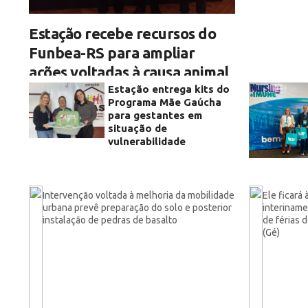
Estação recebe recursos do
Funbea-RS para ampliar
ações voltadas à causa animal
Investimento de R$ 30 mil será destinado a
Estação entrega kits do
castração, identificação por microchip e
Programa Mãe Gaúcha
incentivo à guarda responsável de cães e gatos
para gestantes em
situação de
vulnerabilidade
Intervenção voltada à melhoria da mobilidade
Ele ficará 
urbana prevê preparação do solo e posterior
interiname
instalação de pedras de basalto
de férias 
(Gé)