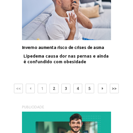
Inverno aumenta risco de crises de asma
Lipedema causa dor nas pernas e ainda
é confundido com obesidade
<<
1
2
3
4
5
>>
PUBLICIDADE