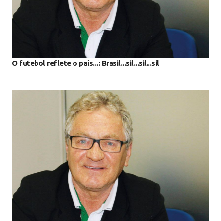
O futebol reflete o país...: Brasil...sil...sil...sil