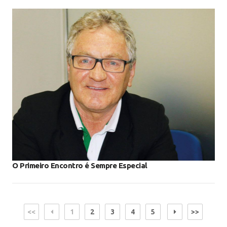
O Primeiro Encontro é Sempre Especial
<<
1
2
3
4
5
>>