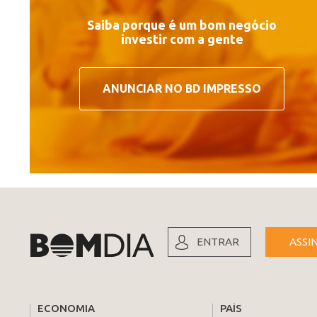
Saiba porque é um bom negócio
investir com a gente
ANUNCIAR NO BD IMPRESSO
ENTRAR
ASSI
ECONOMIA
PAÍS