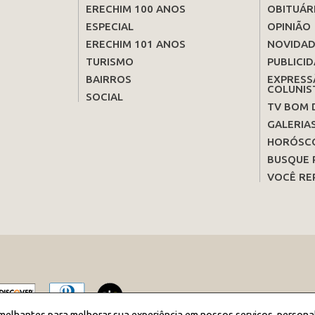
ERECHIM 100 ANOS
OBITUÁR
ESPECIAL
OPINIÃO
ERECHIM 101 ANOS
NOVIDAD
TURISMO
PUBLICID
BAIRROS
EXPRESS
COLUNIS
SOCIAL
TV BOM 
GALERIA
HORÓSC
BUSQUE 
VOCÊ RE
melhantes para melhorar sua experiência em nossos serviços, persona