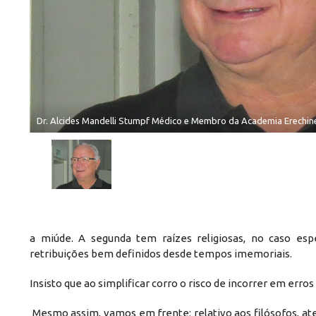
Dr. Alcides Mandelli Stumpf Médico e Membro da Academia Erechin
a miúde. A segunda tem raízes religiosas, no caso espe
retribuições bem definidos desde tempos imemoriais.
Insisto que ao simplificar corro o risco de incorrer em erro
Mesmo assim, vamos em frente: relativo aos filósofos, ate