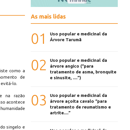
As mais lidas
01
Uso popular e medicinal da
Árvore Tarumã
02
Uso popular e medicinal da
árvore angico (“para
iste como a
tratamento de asma, bronquite
 momento de
e sinusite, ....”)
evitá-lo.
03
Uso popular e medicinal da
te na razão
árvore açoita cavalo “para
 Isso acontece
tratamento de reumatismo e
humanidade
artrite....”
do singelo e