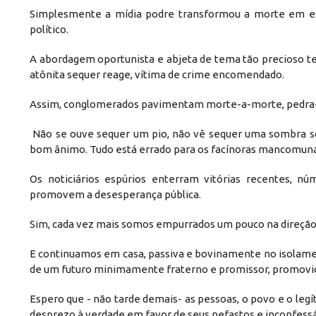
Simplesmente a mídia podre transformou a morte em 
político.
A abordagem oportunista e abjeta de tema tão precioso te
atônita sequer reage, vítima de crime encomendado.
Assim, conglomerados pavimentam morte-a-morte, pedra-a
Não se ouve sequer um pio, não vê sequer uma sombra so
bom ânimo. Tudo está errado para os facínoras mancomun
Os noticiários espúrios enterram vitórias recentes, 
promovem a desesperança pública.
Sim, cada vez mais somos empurrados um pouco na direção 
E continuamos em casa, passiva e bovinamente no isolamento
de um futuro minimamente fraterno e promissor, promovidos
Espero que - não tarde demais- as pessoas, o povo e o leg
desprezo à verdade em favor de seus nefastos e inconfessá