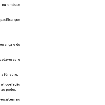
e no embate
acífica, que
perança e do
 cadáveres e
ha fúnebre.
 a liquefação
 ao poder.
 persistem no