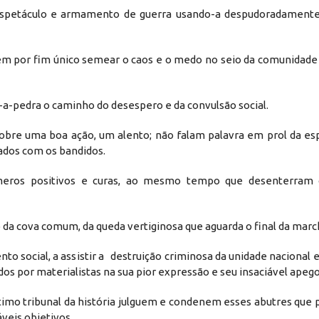
espetáculo e armamento de guerra usando-a despudoradament
m por fim único semear o caos e o medo no seio da comunidade p
-pedra o caminho do desespero e da convulsão social.
bre uma boa ação, um alento; não falam palavra em prol da es
ados com os bandidos.
números positivos e curas, ao mesmo tempo que desenterram
da cova comum, da queda vertiginosa que aguarda o final da marc
 social, a assistir a destruição criminosa da unidade nacional e
 por materialistas na sua pior expressão e seu insaciável apego
ítimo tribunal da história julguem e condenem esses abutres que
veis objetivos.