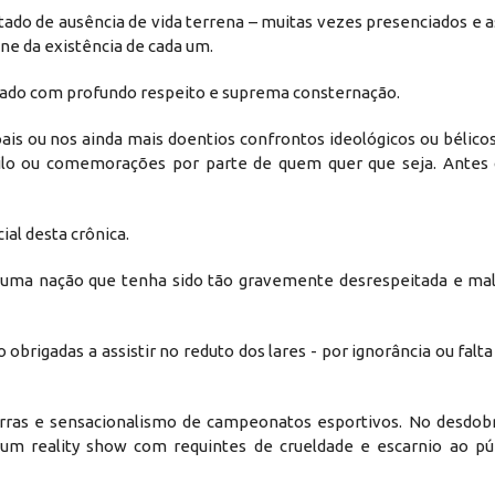
ado de ausência de vida terrena – muitas vezes presenciados e a
e da existência de cada um.
atado com profundo respeito e suprema consternação.
is ou nos ainda mais doentios confrontos ideológicos ou bélico
úbilo ou comemorações por parte de quem quer que seja. Antes
ial desta crônica.
 uma nação que tenha sido tão gravemente desrespeitada e mal
 obrigadas a assistir no reduto dos lares - por ignorância ou falta
farras e sensacionalismo de campeonatos esportivos. No desdo
 um reality show com requintes de crueldade e escarnio ao púb