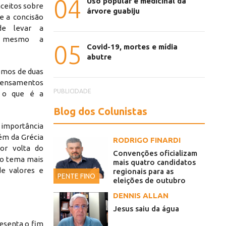
04
Uso popular e medicinal da
ceitos sobre
árvore guabiju
e a
concisão
de levar a
ou mesmo a
05
Covid-19, mortes e mídia
abutre
emos de duas
nsamentos
PUBLICIDADE
e o que é a
Blog dos Colunistas
 importância
ém da Grécia
RODRIGO FINARDI
por volta do
Convenções oficializam
r o tema mais
mais quatro candidatos
de valores e
regionais para as
PENTE FINO
eleições de outubro
DENNIS ALLAN
Jesus saiu da água
resenta o fim