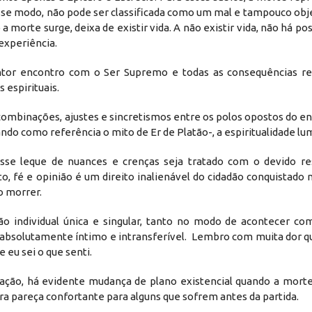
esse modo, não pode ser classificada como um mal e tampouco ob
morte surge, deixa de existir vida. A não existir vida, não há pos
experiência.
dentor encontro com o Ser Supremo e todas as consequências re
espirituais.
combinações, ajustes e sincretismos entre os polos opostos do e
ando como referência o mito de Er de Platão-, a espiritualidade lu
esse leque de nuances e crenças seja tratado com o devido re
, fé e opinião é um direito inalienável do cidadão conquistado
o morrer.
ão individual única e singular, tanto no modo de acontecer com
 absolutamente íntimo e intransferível. Lembro com muita dor q
eu sei o que senti.
ação, há evidente mudança de plano existencial quando a morte
ra pareça confortante para alguns que sofrem antes da partida.