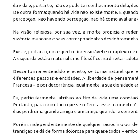
da vida e, portanto, não se pode ter conhecimento dela; d
De outra forma: quando há vida não existe morte. E quando a 
percepção. Não havendo percepção, não há como avaliar a 
Na visão religiosa, por sua vez, a morte propicia o re
vivência mundana e seus correspondentes desdobramentos 
Existe, portanto, um espectro imensurável e complexo de 
A esquerda está o materialismo filosófico; na direita - adot
Dessa forma entendido e aceito, se torna natural que 
diferentes pessoas e entidades. A liberdade de pensamento
Francesa – e por decorrência, igualmente, a sua dignidade a
Eu, particularmente, atribuo ao fim da vida uma conotaç
Portanto, para mim, tudo que se refere a esse momento é
dias perdi uma grande amiga e um amigo querido, e somente 
Porém, independentemente de qualquer raciocínio ou ide
transição se dá de forma dolorosa para quase todos – embo