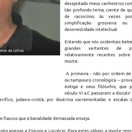
desajeitado meus canhestros con
tão profundo tema, ciente de qu
de raciocínio, às vezes po
simplificação grosseira 
desonestidade intelectual.
Entendo que nós ocidentais beb
grandes vertentes de pe
ense de Letras
relativamente recentes sobr
morte.
A primeira - não por ordem de
ou tampouco cronológica – prov
Antiga e seus filósofos, que 
século VI a.C passaram a discuti
cífico, judaico–cristã, por doutrina sacramentadas e escalas 
s e fiascos que a banalidade demasiada enseja.
nto apenas a Epicuro e Lucrécio. Para estes sábios, a morte rep