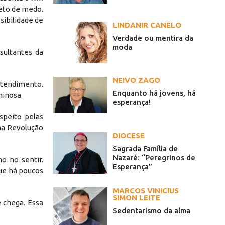
jeto de medo.
sibilidade de
LINDANIR CANELO
Verdade ou mentira da
moda
sultantes da
NEIVO ZAGO
ntendimento.
Enquanto há jovens, há
minosa.
esperança!
speito pelas
 na Revolução
DIOCESE
Sagrada Família de
Nazaré: “Peregrinos de
o no sentir.
Esperança”
ue há poucos
MARCOS VINICIUS
SIMON LEITE
 chega. Essa
Sedentarismo da alma