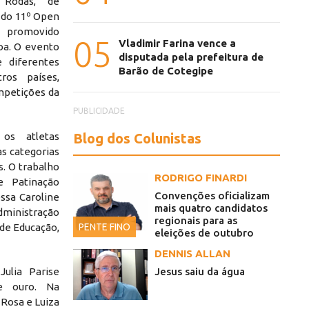
 Rodas, de
u do 11º Open
a, promovido
05
Vladimir Farina vence a
a. O evento
disputada pela prefeitura de
 diferentes
Barão de Cotegipe
ros países,
ompetições da
PUBLICIDADE
Blog dos Colunistas
 os atletas
s categorias
s. O trabalho
RODRIGO FINARDI
e Patinação
Convenções oficializam
ssa Caroline
mais quatro candidatos
inistração
regionais para as
PENTE FINO
 de Educação,
eleições de outubro
DENNIS ALLAN
Jesus saiu da água
Julia Parise
e ouro. Na
 Rosa e Luiza