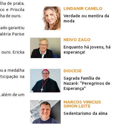
ha de prata.
LINDANIR CANELO
o e Priscila
Verdade ou mentira da
ha de ouro.
moda
hado garantiu
léria Parise
NEIVO ZAGO
Enquanto há jovens, há
esperança!
 ouro. Ericka
çou a medalha
DIOCESE
ticipação na
Sagrada Família de
Nazaré: “Peregrinos de
Esperança”
, além de um
MARCOS VINICIUS
SIMON LEITE
Sedentarismo da alma