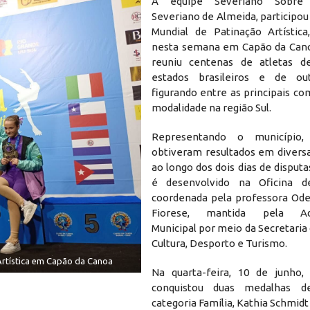
A equipe Severiano Sobre
Severiano de Almeida, participo
Mundial de Patinação Artístic
nesta semana em Capão da Cano
reuniu centenas de atletas de
estados brasileiros e de out
figurando entre as principais c
modalidade na região Sul.
Representando o município,
obtiveram resultados em diversa
ao longo dos dois dias de disputa
é desenvolvido na Oficina d
coordenada pela professora Ode
Fiorese, mantida pela Adm
Municipal por meio da Secretaria
Cultura, Desporto e Turismo.
rtística em Capão da Canoa
Na quarta-feira, 10 de junho, 
conquistou duas medalhas d
categoria Família, Kathia Schmidt