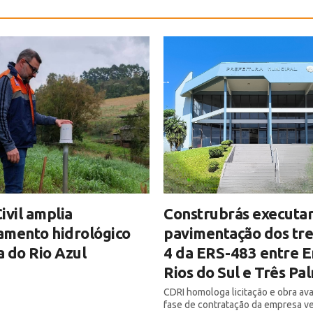
ivil amplia
Construbrás executar
amento hidrológico
pavimentação dos tre
 do Rio Azul
4 da ERS-483 entre E
Rios do Sul e Três Pa
CDRI homologa licitação e obra av
fase de contratação da empresa v