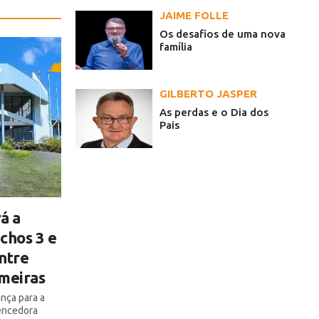
JAIME FOLLE
Os desafios de uma nova
família
GILBERTO JASPER
As perdas e o Dia dos
Pais
á a
chos 3 e
ntre
lmeiras
ança para a
encedora