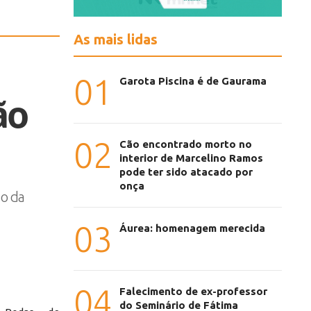
As mais lidas
01
Garota Piscina é de Gaurama
ão
02
Cão encontrado morto no
interior de Marcelino Ramos
pode ter sido atacado por
onça
ão da
03
Áurea: homenagem merecida
04
Falecimento de ex-professor
do Seminário de Fátima