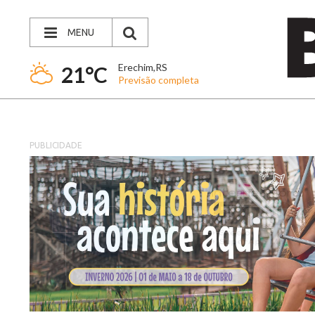
MENU
Erechim,RS
21°C
Previsão completa
PUBLICIDADE