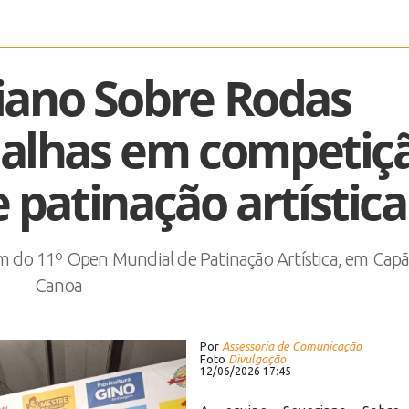
iano Sobre Rodas
dalhas em competiç
 patinação artística
am do 11º Open Mundial de Patinação Artística, em Cap
Canoa
Por
Assessoria de Comunicação
Foto
Divulgação
12/06/2026 17:45