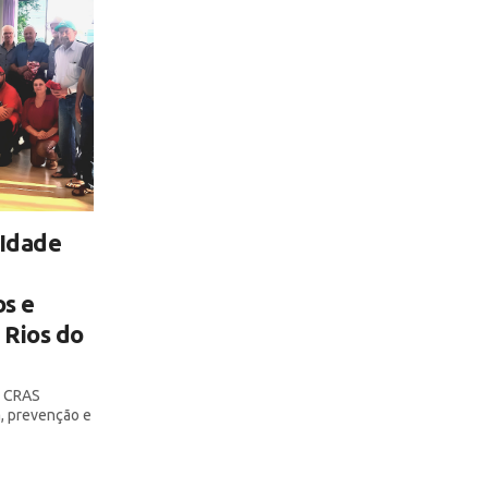
 Idade
s e
 Rios do
o CRAS
, prevenção e