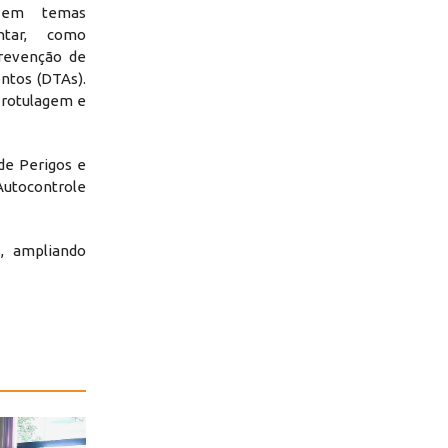
s em temas
ntar, como
prevenção de
ntos (DTAs).
 rotulagem e
de Perigos e
Autocontrole
s, ampliando