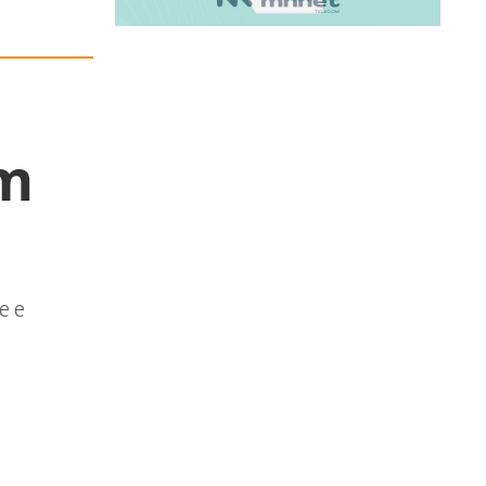
em
e e