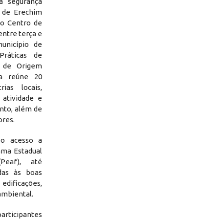
a segurança
l de Erechim
do Centro de
ntre terça e
município de
Práticas de
s de Origem
va reúne 20
ias locais,
atividade e
nto, além de
ores.
 o acesso a
rama Estadual
(Peaf), até
adas às boas
 edificações,
ambiental.
articipantes