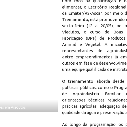
Com foco na qualificação e n
alimentar, o Escritório Regiona
da Emater/RS-Ascar, por meio 
Treinamento, está promovendo e
sexta-feira (12 a 20/05), no 
Viadutos, o curso de Boas 
Fabricação (BPF) de Produto
Animal e Vegetal. A iniciati
representantes de agroindústr
entre empreendimentos já em 
outros em fase de desenvolvime
uma equipe qualificada de instrut
O treinamento aborda desde
políticas públicas, como o Prog
de Agroindústria Familiar 
orientações técnicas relacion
práticas agrícolas, adequação de
res em Viadutos
qualidade da água e preservação 
Ao longo da programação, os p