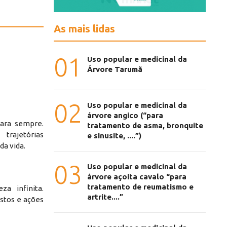
As mais lidas
01
Uso popular e medicinal da
Árvore Tarumã
02
Uso popular e medicinal da
árvore angico (“para
ara sempre.
tratamento de asma, bronquite
rajetórias
e sinusite, ....”)
da vida.
03
Uso popular e medicinal da
árvore açoita cavalo “para
tratamento de reumatismo e
a infinita.
artrite....”
estos e ações