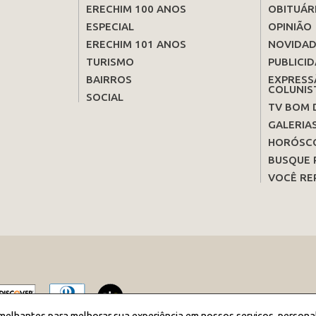
ERECHIM 100 ANOS
OBITUÁR
ESPECIAL
OPINIÃO
ERECHIM 101 ANOS
NOVIDAD
TURISMO
PUBLICID
BAIRROS
EXPRESS
COLUNIS
SOCIAL
TV BOM 
GALERIA
HORÓSC
BUSQUE 
VOCÊ RE
melhantes para melhorar sua experiência em nossos serviços, persona