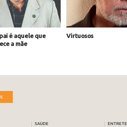
pai é aquele que
Virtuosos
ece a mãe
NE
SAÚDE
ENTRET