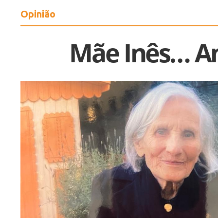
Opinião
Mãe Inês… A