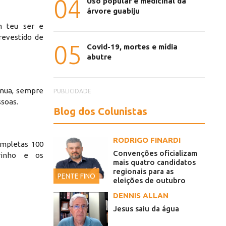
04
Uso popular e medicinal da
árvore guabiju
m teu ser e
revestido de
05
Covid-19, mortes e mídia
abutre
ínua, sempre
PUBLICIDADE
ssoas.
Blog dos Colunistas
RODRIGO FINARDI
mpletas 100
Convenções oficializam
rinho e os
mais quatro candidatos
regionais para as
PENTE FINO
eleições de outubro
DENNIS ALLAN
Jesus saiu da água