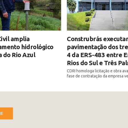
ivil amplia
Construbrás executar
amento hidrológico
pavimentação dos tre
 do Rio Azul
4 da ERS-483 entre E
Rios do Sul e Três Pa
CDRI homologa licitação e obra av
fase de contratação da empresa v
NE