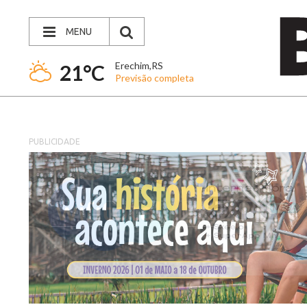
MENU
Erechim,RS
21°C
Previsão completa
PUBLICIDADE