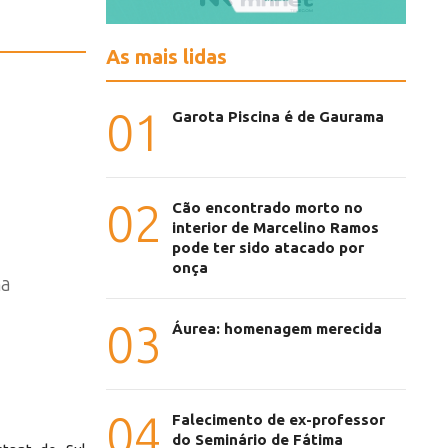
As mais lidas
01
Garota Piscina é de Gaurama
02
Cão encontrado morto no
interior de Marcelino Ramos
pode ter sido atacado por
onça
na
03
Áurea: homenagem merecida
04
Falecimento de ex-professor
do Seminário de Fátima