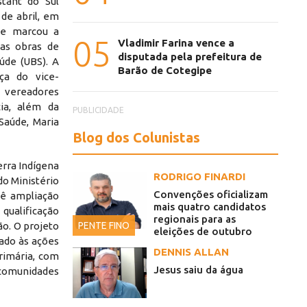
tant do Sul
 de abril, em
ue marcou a
05
Vladimir Farina vence a
das obras de
disputada pela prefeitura de
úde (UBS). A
Barão de Cotegipe
ça do vice-
s vereadores
ia, além da
PUBLICIDADE
Saúde, Maria
Blog dos Colunistas
erra Indígena
RODRIGO FINARDI
do Ministério
Convenções oficializam
vê ampliação
mais quatro candidatos
qualificação
regionais para as
PENTE FINO
ão. O projeto
eleições de outubro
lado às ações
DENNIS ALLAN
rimária, com
Jesus saiu da água
omunidades