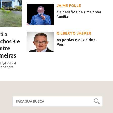
JAIME FOLLE
Os desafios de uma nova
família
GILBERTO JASPER
á a
As perdas e o Dia dos
chos 3 e
Pais
ntre
lmeiras
ança para a
encedora