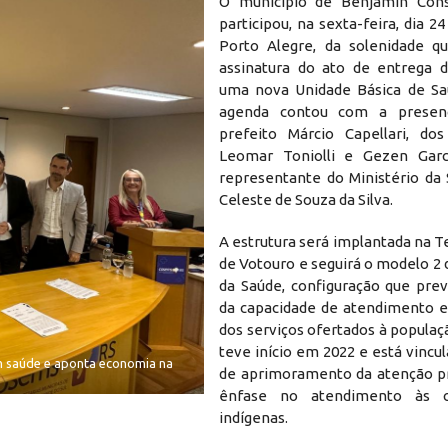
O município de Benjamin Cons
participou, na sexta-feira, dia 24
Porto Alegre, da solenidade q
assinatura do ato de entrega 
uma nova Unidade Básica de Sa
agenda contou com a presen
prefeito Márcio Capellari, do
Leomar Toniolli e Gezen Garc
representante do Ministério da 
Celeste de Souza da Silva.
A estrutura será implantada na T
de Votouro e seguirá o modelo 2 
da Saúde, configuração que pre
da capacidade de atendimento e 
dos serviços ofertados à populaç
teve início em 2022 e está vincu
m saúde e aponta economia na
de aprimoramento da atenção p
ênfase no atendimento às c
indígenas.