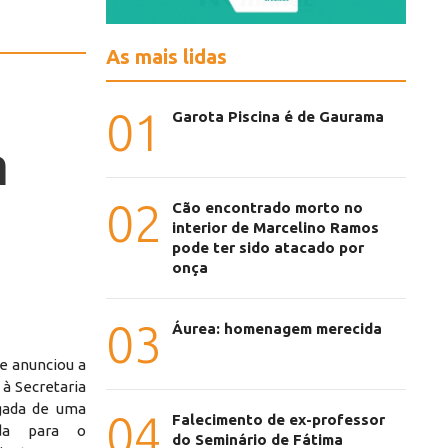
As mais lidas
01
Garota Piscina é de Gaurama
a
02
Cão encontrado morto no
interior de Marcelino Ramos
pode ter sido atacado por
onça
03
Áurea: homenagem merecida
e anunciou a
 à Secretaria
gada de uma
04
Falecimento de ex-professor
ada para o
do Seminário de Fátima