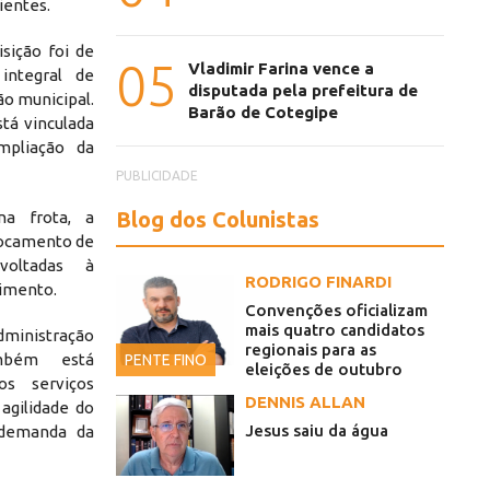
ientes.
sição foi de
05
Vladimir Farina vence a
integral de
disputada pela prefeitura de
ão municipal.
Barão de Cotegipe
tá vinculada
mpliação da
PUBLICIDADE
Blog dos Colunistas
na frota, a
locamento de
voltadas à
RODRIGO FINARDI
dimento.
Convenções oficializam
mais quatro candidatos
inistração
regionais para as
ambém está
PENTE FINO
eleições de outubro
os serviços
DENNIS ALLAN
agilidade do
Jesus saiu da água
 demanda da