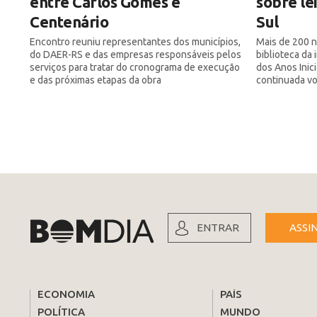
entre Carlos Gomes e
sobre le
Centenário
Sul
Encontro reuniu representantes dos municípios,
Mais de 200 n
do DAER-RS e das empresas responsáveis pelos
biblioteca da
serviços para tratar do cronograma de execução
dos Anos Inic
e das próximas etapas da obra
continuada vol
ENTRAR
ASSI
ECONOMIA
PAÍS
POLÍTICA
MUNDO