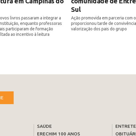
itura em Campinas do
comunidade de Entre
Sul
ovos livros passaram a integrar a
Ação promovida em parceria com 
 instituição, enquanto professoras
proporcionou tarde de convivência
iais participaram de formação
valorização dos pais do grupo
tada ao incentivo à leitura
NE
SAÚDE
ENTRET
ERECHIM 100 ANOS
OBITUÁR