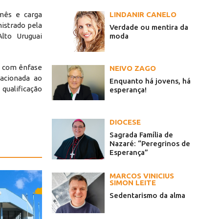
LINDANIR CANELO
mês e carga
nistrado pela
Verdade ou mentira da
moda
lto Uruguai
, com ênfase
NEIVO ZAGO
lacionada ao
Enquanto há jovens, há
qualificação
esperança!
DIOCESE
Sagrada Família de
Nazaré: “Peregrinos de
Esperança”
MARCOS VINICIUS
SIMON LEITE
Sedentarismo da alma