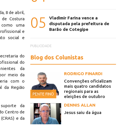
a, 8 de abril,
05
Vladimir Farina vence a
 de Costura
disputada pela prefeitura de
do como uma
Barão de Cotegipe
profissional e
to social e
PUBLICIDADE
ecretaria do
Blog dos Colunistas
fissional do
nientes da
RODRIGO FINARDI
 por meio da
Convenções oficializam
ceria com o
mais quatro candidatos
al da Região
regionais para as
PENTE FINO
eleições de outubro
DENNIS ALLAN
suporte da
ssional feminina reúne parcerias institucionais e foca no de
 do Centro de
Jesus saiu da água
l (CRAS) e da