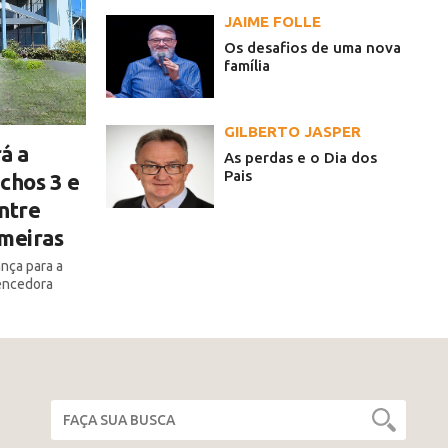
JAIME FOLLE
Os desafios de uma nova
família
GILBERTO JASPER
á a
As perdas e o Dia dos
Pais
chos 3 e
ntre
lmeiras
ança para a
encedora