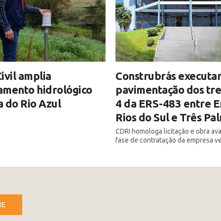
ivil amplia
Construbrás executar
amento hidrológico
pavimentação dos tre
 do Rio Azul
4 da ERS-483 entre E
Rios do Sul e Três Pa
CDRI homologa licitação e obra av
fase de contratação da empresa v
NE