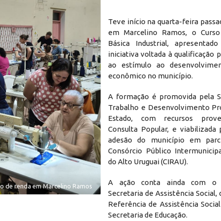
Teve início na quarta-feira passad
em Marcelino Ramos, o Curso
Básica Industrial, apresenta
iniciativa voltada à qualificação 
ao estímulo ao desenvolvimen
econômico no município.
A formação é promovida pela S
Trabalho e Desenvolvimento Pro
Estado, com recursos prove
Consulta Popular, e viabilizada
adesão do município em par
Consórcio Público Intermunicip
do Alto Uruguai (CIRAU).
A ação conta ainda com o 
ção de renda em Marcelino Ramos
Capacitação voltada à qualificação profi
Secretaria de Assistência Social,
Referência de Assistência Socia
Secretaria de Educação.