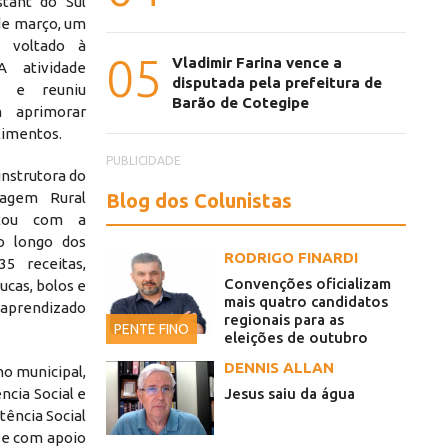
tant do Sul
 de março, um
o voltado à
05
Vladimir Farina vence a
A atividade
disputada pela prefeitura de
o e reuniu
Barão de Cotegipe
m aprimorar
limentos.
PUBLICIDADE
instrutora do
Blog dos Colunistas
zagem Rural
ontou com a
o longo dos
RODRIGO FINARDI
35 receitas,
Convenções oficializam
ucas, bolos e
mais quatro candidatos
aprendizado
regionais para as
PENTE FINO
eleições de outubro
DENNIS ALLAN
no municipal,
Jesus saiu da água
ncia Social e
tência Social
 e com apoio