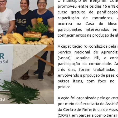
O município de Benjamin Cons
promoveu, entre os dias 16 e 18
curso gratuito de panificaçã
capacitação de moradores. 
ocorreu na Casa do Idos
participantes interessados e
conhecimentos na produção de a
A capacitação foi conduzida pela 
Serviço Nacional de Aprendi
(Senar), Jonaina Pili, e c
participação da comunidade. A
três dias, foram trabalhadas 
envolvendo a produção de pães, c
outros itens, com foco no 
prático.
A ação foi organizada pelo gover
 Sul
por meio da Secretaria de Assistê
do Centro de Referência de Assis
(CRAS), em parceria com o Senar