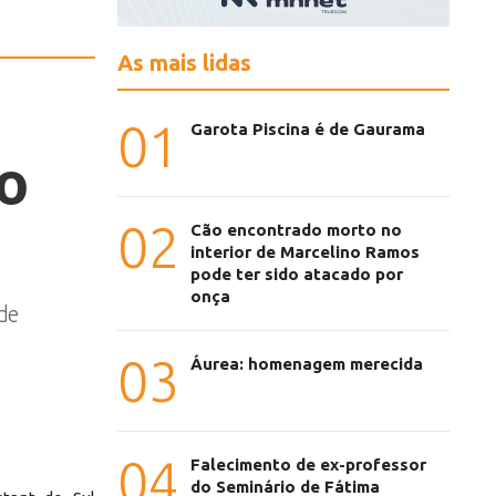
As mais lidas
01
Garota Piscina é de Gaurama
o
02
Cão encontrado morto no
interior de Marcelino Ramos
pode ter sido atacado por
onça
 de
03
Áurea: homenagem merecida
04
Falecimento de ex-professor
do Seminário de Fátima