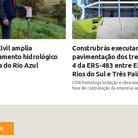
ivil amplia
Construbrás executar
amento hidrológico
pavimentação dos tre
 do Rio Azul
4 da ERS-483 entre E
Rios do Sul e Três Pa
CDRI homologa licitação e obra av
fase de contratação da empresa v
NE