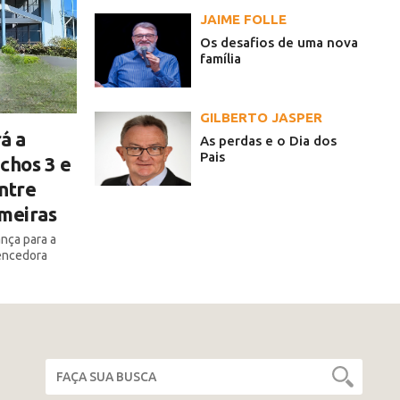
JAIME FOLLE
Os desafios de uma nova
família
GILBERTO JASPER
á a
As perdas e o Dia dos
Pais
chos 3 e
ntre
lmeiras
ança para a
encedora