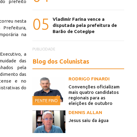
do prefeito
05
Vladimir Farina vence a
correu nesta
disputada pela prefeitura de
 Prefeitura,
Barão de Cotegipe
emporária na
PUBLICIDADE
Executivo, a
Blog dos Colunistas
nuidade das
nhados pela
ndimento das
RODRIGO FINARDI
utense e no
Convenções oficializam
strativas do
mais quatro candidatos
regionais para as
PENTE FINO
eleições de outubro
DENNIS ALLAN
Jesus saiu da água