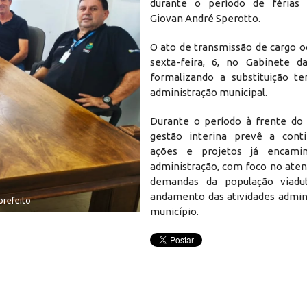
durante o período de férias 
Giovan André Sperotto.
O ato de transmissão de cargo o
sexta-feira, 6, no Gabinete da
formalizando a substituição t
administração municipal.
Durante o período à frente do 
gestão interina prevê a conti
ações e projetos já encami
administração, com foco no ate
demandas da população viad
andamento das atividades admini
prefeito
município.