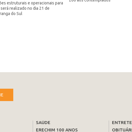
ões estruturais e operacionais para
 será realizado no dia 21 de
iranga do Sul
NE
SAÚDE
ENTRET
ERECHIM 100 ANOS
OBITUÁR