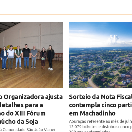
 Organizadora ajusta
Sorteio da Nota Fisca
detalhes para a
contempla cinco part
ão do XIII Fórum
em Machadinho
úcho da Soja
Apuração referente ao mês de julh
12.079 bilhetes e distribuiu cinco
a à Comunidade São João Vianei
200 aos contemplados