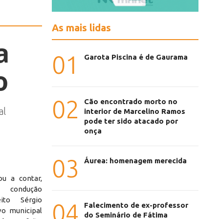
As mais lidas
a
01
Garota Piscina é de Gaurama
o
02
Cão encontrado morto no
al
interior de Marcelino Ramos
pode ter sido atacado por
onça
03
Áurea: homenagem merecida
ou a contar,
 condução
eito Sérgio
04
Falecimento de ex-professor
vo municipal
do Seminário de Fátima