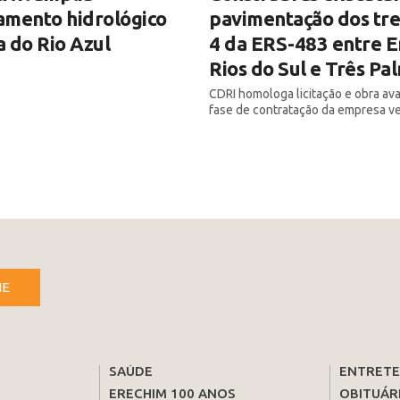
amento hidrológico
pavimentação dos tre
 do Rio Azul
4 da ERS-483 entre E
Rios do Sul e Três Pa
CDRI homologa licitação e obra av
fase de contratação da empresa v
NE
SAÚDE
ENTRET
ERECHIM 100 ANOS
OBITUÁR