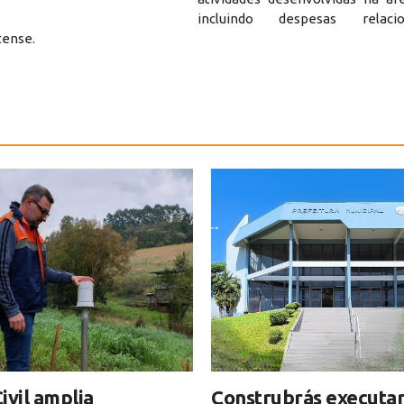
incluindo despesas relac
tense.
ivil amplia
Construbrás executar