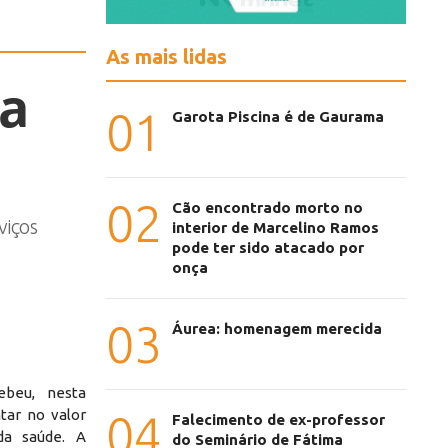
As mais lidas
da
01
Garota Piscina é de Gaurama
02
Cão encontrado morto no
viços
interior de Marcelino Ramos
pode ter sido atacado por
onça
03
Áurea: homenagem merecida
ebeu, nesta
ar no valor
04
Falecimento de ex-professor
da saúde. A
do Seminário de Fátima