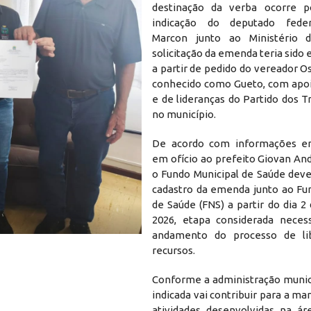
destinação da verba ocorre 
indicação do deputado feder
Marcon junto ao Ministério 
solicitação da emenda teria sid
a partir de pedido do vereador 
conhecido como Gueto, com apoi
e de lideranças do Partido dos 
no município.
De acordo com informações e
em ofício ao prefeito Giovan An
o Fundo Municipal de Saúde deve
cadastro da emenda junto ao Fu
de Saúde (FNS) a partir do dia 
2026, etapa considerada neces
andamento do processo de li
recursos.
Conforme a administração munici
indicada vai contribuir para a m
atividades desenvolvidas na ár