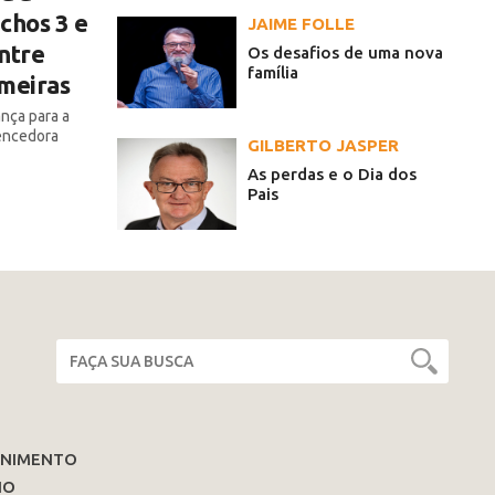
chos 3 e
JAIME FOLLE
ntre
Os desafios de uma nova
família
lmeiras
ança para a
encedora
GILBERTO JASPER
As perdas e o Dia dos
Pais
ENIMENTO
IO