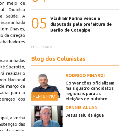
por meio de
al Dionilso
da Saúde. A
05
Vladimir Farina vence a
o encaminhada
disputada pela prefeitura de
Oslem Chaves,
Barão de Cotegipe
o da direção
Trabalhadores
PUBLICIDADE
Blog dos Colunistas
ncaminhadas
dré Sperotto,
rá realizar o
RODRIGO FINARDI
ndo Nacional
Convenções oficializam
2 de março de
mais quatro candidatos
sária para o
regionais para as
PENTE FINO
eleições de outubro
beração dos
DENNIS ALLAN
Jesus saiu da água
pal, a verba
anutenção das
ea da saúde,