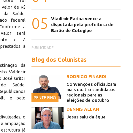
 Moro foi
valor de R$
 da Saúde,
05
Vladimir Farina vence a
ado federal
disputada pela prefeitura de
 Conforme a
Barão de Cotegipe
 valor será
mento e à
 prestados à
PUBLICIDADE
Blog dos Colunistas
stinação da
ito Valdecir
RODRIGO FINARDI
 José Gritti,
Convenções oficializam
 de Saúde,
mais quatro candidatos
Republicanos
regionais para as
PENTE FINO
lli, e pelo
eleições de outubro
DENNIS ALLAN
Jesus saiu da água
ivulgadas, o
 a ampliação
estrutura já