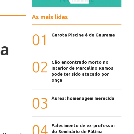
As mais lidas
01
Garota Piscina é de Gaurama
ea
02
Cão encontrado morto no
interior de Marcelino Ramos
pode ter sido atacado por
onça
s
03
Áurea: homenagem merecida
04
Falecimento de ex-professor
do Seminário de Fátima