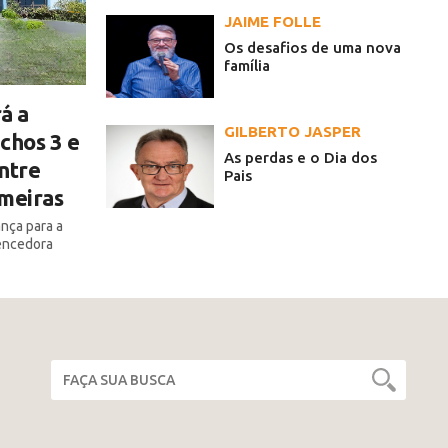
JAIME FOLLE
Os desafios de uma nova
família
á a
GILBERTO JASPER
chos 3 e
As perdas e o Dia dos
ntre
Pais
lmeiras
ança para a
encedora