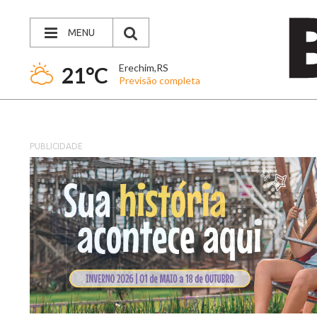
MENU
Erechim,RS
21°C
Previsão completa
PUBLICIDADE