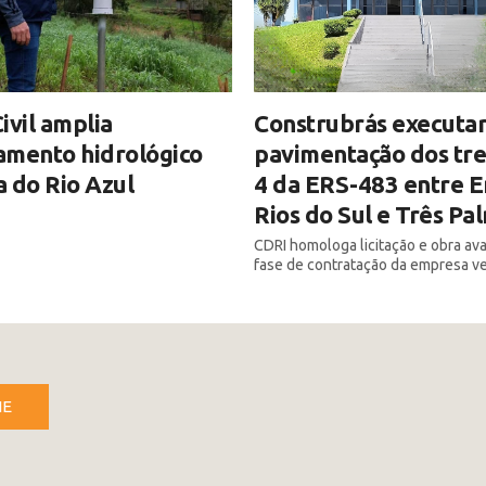
ivil amplia
Construbrás executar
amento hidrológico
pavimentação dos tre
 do Rio Azul
4 da ERS-483 entre E
Rios do Sul e Três Pa
CDRI homologa licitação e obra av
fase de contratação da empresa v
NE