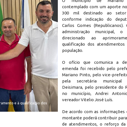
O município de Mariano
contemplado com um aporte no 
300 mil destinado ao setor
conforme indicação do deput
Carlos Gomes (Republicanos).
administração municipal, o
direcionado ao aprimora
qualificação dos atendimentos
população.
O ofício que comunica a de
emenda foi recebido pelo prefe
Mariano Pinto, pelo vice-prefeito
pela secretária municipal
Deisimara, pelo presidente do 
no município, Andrei Antonio
vereador Vitelio José Luís.
ramento e à qualificação dos
De acordo com as informações d
montante poderá contribuir para
de atendimentos, o reforço da 