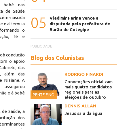
a bebê nas
ca de Saúde
05
ecém-nascida
Vladimir Farina vence a
disputada pela prefeitura de
e e alterou a
Barão de Cotegipe
sformando o
oção, fé e
PUBLICIDADE
 sob condução
Blog dos Colunistas
 com o apoio
abriele, das
n, além das
RODRIGO FINARDI
e Niziane. A
Convenções oficializam
e assegurou
mais quatro candidatos
regionais para as
 mãe e à bebê
PENTE FINO
eleições de outubro
DENNIS ALLAN
 de Saúde, a
Jesus saiu da água
citação dos
eterminantes