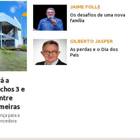
JAIME FOLLE
Os desafios de uma nova
família
GILBERTO JASPER
As perdas e o Dia dos
Pais
á a
chos 3 e
ntre
lmeiras
ança para a
encedora