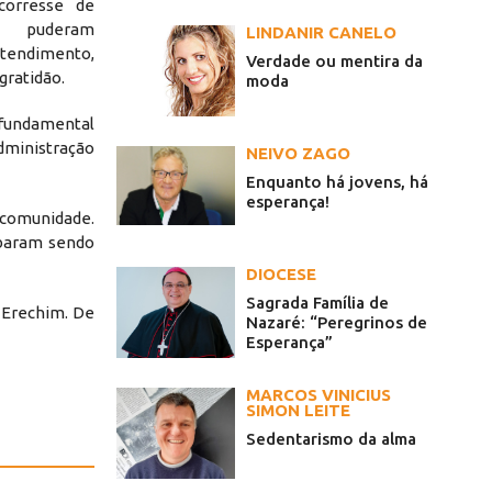
corresse de
es puderam
LINDANIR CANELO
endimento,
Verdade ou mentira da
gratidão.
moda
 fundamental
dministração
NEIVO ZAGO
Enquanto há jovens, há
esperança!
 comunidade.
baram sendo
DIOCESE
Sagrada Família de
m Erechim. De
Nazaré: “Peregrinos de
Esperança”
MARCOS VINICIUS
SIMON LEITE
Sedentarismo da alma