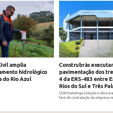
ivil amplia
Construbrás executar
amento hidrológico
pavimentação dos tre
 do Rio Azul
4 da ERS-483 entre E
Rios do Sul e Três Pa
CDRI homologa licitação e obra av
fase de contratação da empresa v