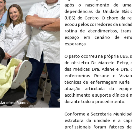
após o nascimento de um
dependências da Unidade Bási
(UBS) do Centro. O choro da r
ecoou pelos corredores da unidad
rotina de atendimentos, tran
espaço em cenário de em
esperança.
O parto ocorreu na própria UBS,
do obstetra Dr. Marcelo Petry,
das médicas Dra. Adane e Dra. G
enfermeiras Rosane e Vivia
técnicas de enfermagem Karla 
atuação articulada da equip
acolhimento e suporte clínico à
durante todo o procedimento.
Marcelino Ramos
Conforme a Secretaria Municipal
estrutura da unidade e a capa
profissionais foram fatores d