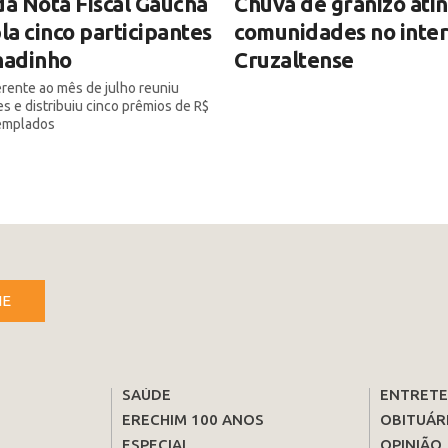
da Nota Fiscal Gaúcha
Chuva de granizo ati
a cinco participantes
comunidades no inter
adinho
Cruzaltense
rente ao mês de julho reuniu
es e distribuiu cinco prêmios de R$
emplados
NE
SAÚDE
ENTRET
ERECHIM 100 ANOS
OBITUÁR
ESPECIAL
OPINIÃO