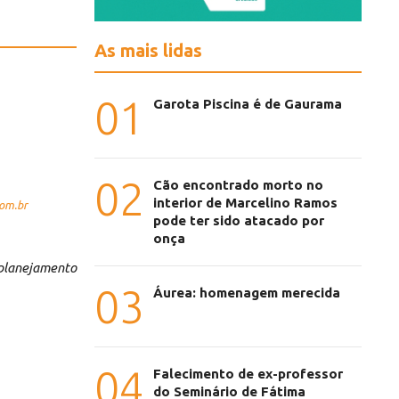
As mais lidas
01
Garota Piscina é de Gaurama
02
Cão encontrado morto no
interior de Marcelino Ramos
com.br
pode ter sido atacado por
onça
 planejamento
03
Áurea: homenagem merecida
04
Falecimento de ex-professor
do Seminário de Fátima