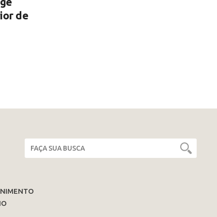
nge
ior de
ENIMENTO
IO