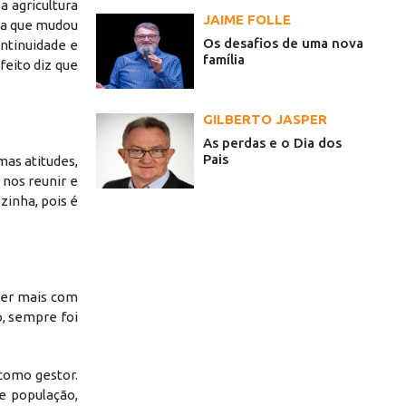
a agricultura
JAIME FOLLE
sa que mudou
Os desafios de uma nova
ntinuidade e
família
feito diz que
GILBERTO JASPER
As perdas e o Dia dos
Pais
mas atitudes,
 nos reunir e
inha, pois é
zer mais com
, sempre foi
como gestor.
e população,