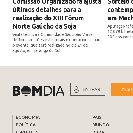
Comissão Organizadora ajusta
Sorteio 
últimos detalhes para a
contempl
realização do XIII Fórum
em Mach
Norte Gaúcho da Soja
Apuração refe
12.079 bilhet
Visita técnica à Comunidade São João Vianei
200 aos cont
definiu questões estruturais e operacionais para
o evento, que será realizado no dia 21 de
agosto, em Ipiranga do Sul
ENTRAR
ASSI
ECONOMIA
PAÍS
POLÍTICA
MUNDO
ESPORTES
RURAL