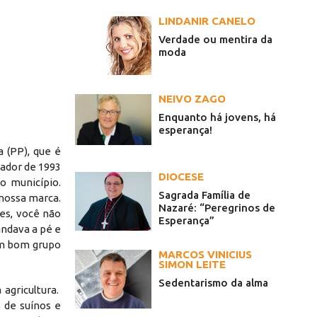
LINDANIR CANELO
Verdade ou mentira da
moda
NEIVO ZAGO
Enquanto há jovens, há
esperança!
 (PP), que é
eador de 1993
DIOCESE
o município.
Sagrada Família de
 nossa marca.
Nazaré: “Peregrinos de
es, você não
Esperança”
andava a pé e
 um bom grupo
MARCOS VINICIUS
SIMON LEITE
Sedentarismo da alma
agricultura.
 de suínos e