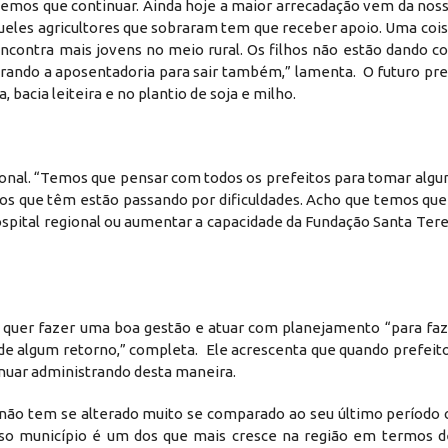
temos que continuar. Ainda hoje a maior arrecadação vem da noss
eles agricultores que sobraram tem que receber apoio. Uma coi
contra mais jovens no meio rural. Os filhos não estão dando co
perando a aposentadoria para sair também,” lamenta. O futuro pre
 bacia leiteira e no plantio de soja e milho.
ional. “Temos que pensar com todos os prefeitos para tomar algu
os que têm estão passando por dificuldades. Acho que temos que
pital regional ou aumentar a capacidade da Fundação Santa Terez
e quer fazer uma boa gestão e atuar com planejamento “para fa
e algum retorno,” completa. Ele acrescenta que quando prefeito
inuar administrando desta maneira.
a não tem se alterado muito se comparado ao seu último período 
so município é um dos que mais cresce na região em termos d