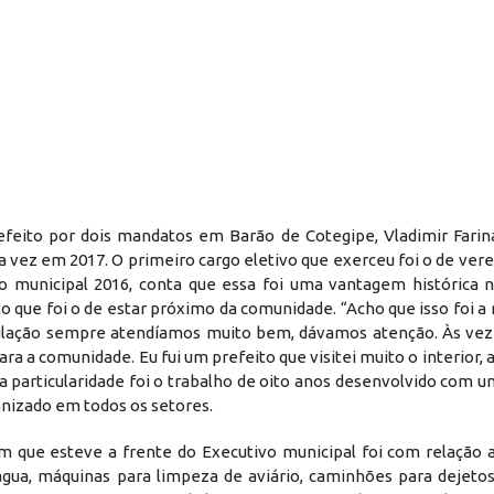
efeito por dois mandatos em Barão de Cotegipe, Vladimir Farina
ra vez em 2017. O primeiro cargo eletivo que exerceu foi o de ver
o municipal 2016, conta que essa foi uma vantagem histórica n
to que foi o de estar próximo da comunidade. “Acho que isso foi a
pulação sempre atendíamos muito bem, dávamos atenção. Às vez
a a comunidade. Eu fui um prefeito que visitei muito o interior, 
tra particularidade foi o trabalho de oito anos desenvolvido com
anizado em todos os setores.
 que esteve a frente do Executivo municipal foi com relação a 
gua, máquinas para limpeza de aviário, caminhões para dejetos