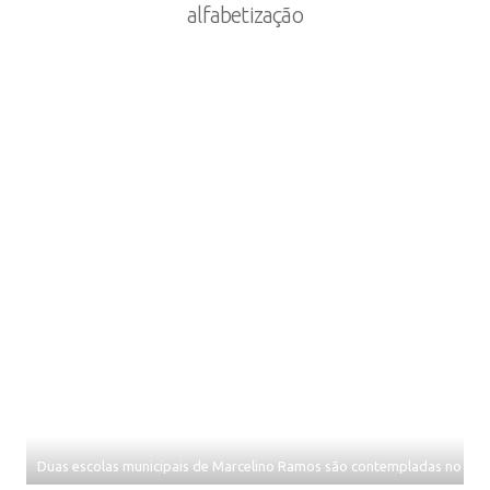
alfabetização
Duas escolas municipais de Marcelino Ramos são contempladas no Prê