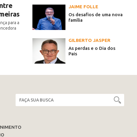
ntre
JAIME FOLLE
lmeiras
Os desafios de uma nova
família
ança para a
encedora
GILBERTO JASPER
As perdas e o Dia dos
Pais
ENIMENTO
IO