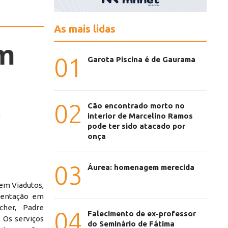
As mais lidas
em
01
Garota Piscina é de Gaurama
02
Cão encontrado morto no
a
interior de Marcelino Ramos
pode ter sido atacado por
onça
03
Áurea: homenagem merecida
 em Viadutos,
mentação em
cher, Padre
04
Falecimento de ex-professor
 Os serviços
do Seminário de Fátima