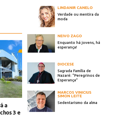
LINDANIR CANELO
Verdade ou mentira da
moda
NEIVO ZAGO
Enquanto há jovens, há
esperança!
DIOCESE
Sagrada Família de
Nazaré: “Peregrinos de
Esperança”
MARCOS VINICIUS
SIMON LEITE
Sedentarismo da alma
á a
chos 3 e