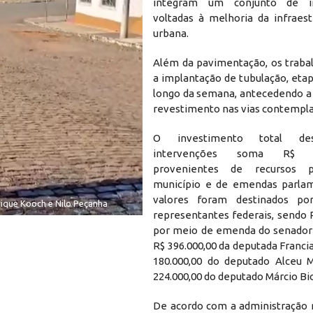
integram um conjunto de in
voltadas à melhoria da infraest
urbana.
Além da pavimentação, os traba
a implantação de tubulação, etap
longo da semana, antecedendo a 
revestimento nas vias contempla
O investimento total de
intervenções soma R$ 1.2
provenientes de recursos p
município e de emendas parlam
valores foram destinados por
rique Kooch e Nilo Peçanha
representantes federais, sendo 
por meio de emenda do senador
R$ 396.000,00 da deputada Franci
180.000,00 do deputado Alceu 
224.000,00 do deputado Márcio Bio
De acordo com a administração m