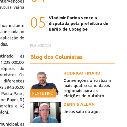
tervenções
rutura viária
05
Vladimir Farina vence a
disputada pela prefeitura de
lhos incluem
Barão de Cotegipe
a iniciada ao
aplicação do
das.
PUBLICIDADE
Blog dos Colunistas
stinado às
38.000,00,
róprios do
RODRIGO FINARDI
entares. Os
Convenções oficializam
 diferentes
mais quatro candidatos
R$ 384.205,00
regionais para as
PENTE FINO
 Paulo Paim,
eleições de outubro
ane Bayer, R$
DENNIS ALLAN
Moreira e R$
Jesus saiu da água
lchi.
unicipal, as