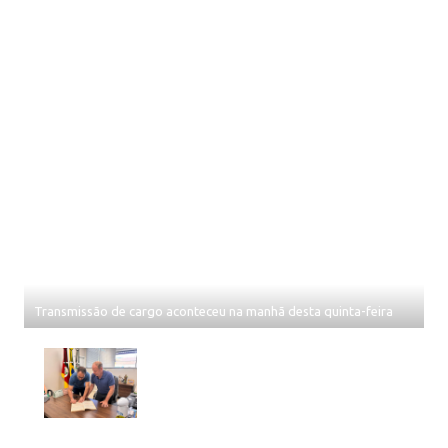
Transmissão de cargo aconteceu na manhã desta quinta-feira