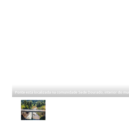
Ponte está localizada na comunidade Sede Dourado, interior do mun