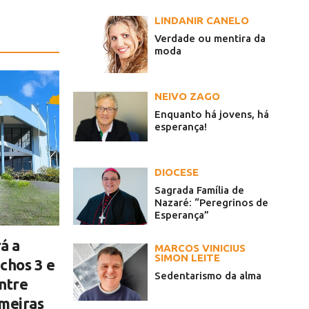
LINDANIR CANELO
Verdade ou mentira da
moda
NEIVO ZAGO
Enquanto há jovens, há
esperança!
DIOCESE
Sagrada Família de
Nazaré: “Peregrinos de
Esperança”
á a
MARCOS VINICIUS
SIMON LEITE
chos 3 e
Sedentarismo da alma
ntre
lmeiras