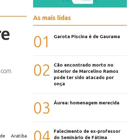
As mais lidas
re
01
Garota Piscina é de Gaurama
02
Cão encontrado morto no
, com
interior de Marcelino Ramos
pode ter sido atacado por
onça
03
Áurea: homenagem merecida
04
Falecimento de ex-professor
de Aratiba
do Seminário de Fátima