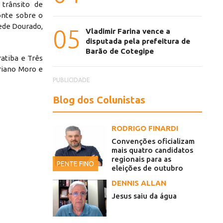
 trânsito de
onte sobre o
ede Dourado,
05
Vladimir Farina vence a
disputada pela prefeitura de
Barão de Cotegipe
ratiba e Três
riano Moro e
PUBLICIDADE
Blog dos Colunistas
RODRIGO FINARDI
Convenções oficializam
mais quatro candidatos
regionais para as
PENTE FINO
eleições de outubro
DENNIS ALLAN
Jesus saiu da água