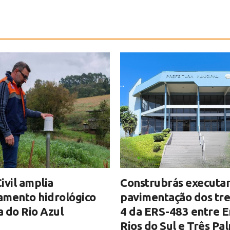
ivil amplia
Construbrás executar
amento hidrológico
pavimentação dos tre
 do Rio Azul
4 da ERS-483 entre E
Rios do Sul e Três Pa