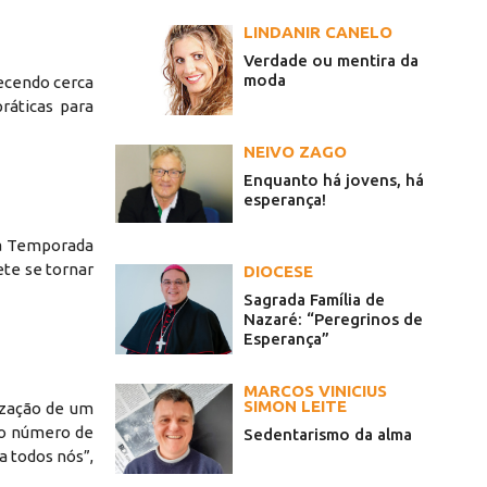
LINDANIR CANELO
Verdade ou mentira da
moda
hecendo cerca
ráticas para
NEIVO ZAGO
Enquanto há jovens, há
esperança!
 a Temporada
ete se tornar
DIOCESE
Sagrada Família de
Nazaré: “Peregrinos de
Esperança”
MARCOS VINICIUS
SIMON LEITE
ização de um
 o número de
Sedentarismo da alma
a todos nós”,