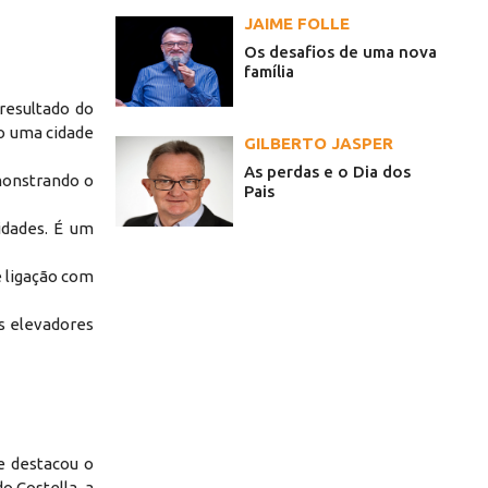
JAIME FOLLE
Os desafios de uma nova
família
resultado do
do uma cidade
GILBERTO JASPER
As perdas e o Dia dos
monstrando o
Pais
idades. É um
e ligação com
s elevadores
e destacou o
 Costella, a