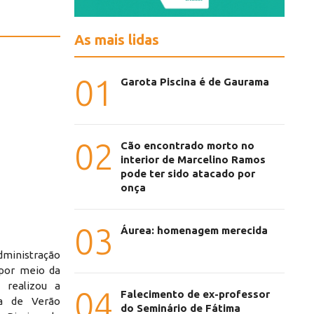
As mais lidas
01
Garota Piscina é de Gaurama
02
Cão encontrado morto no
interior de Marcelino Ramos
pode ter sido atacado por
onça
03
Áurea: homenagem merecida
dministração
 por meio da
 realizou a
04
Falecimento de ex-professor
da de Verão
do Seminário de Fátima