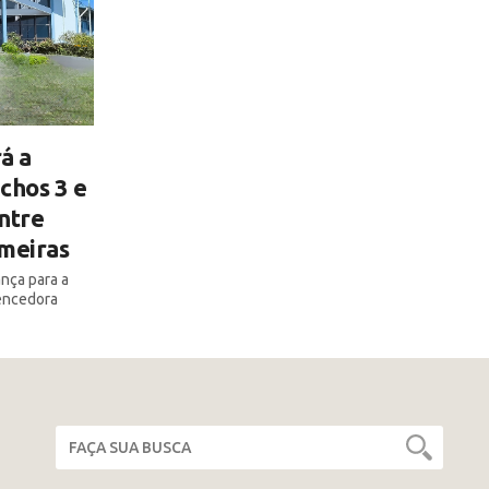
á a
chos 3 e
ntre
lmeiras
ança para a
encedora