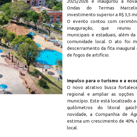
2025/2026 e inaugurou a nova
Ondas do Termas Marceli
investimento superior a R$ 3,5 mi
O evento contou com cerimônia
inauguração, que reuniu a
municipais e estaduais, além da
comunidade local. O ato foi m
descerramento da fita inaugural
de fogos de artifício.
Impulso para o turismo e a eco
O novo atrativo busca fortalec
milhões
Autoridades participaram da cerimônia o
regional e ampliar as opções 
município. Este está localizado a
quilômetros do litoral gaú
novidade, a Companhia de Ág
estima um crescimento de 40% 
local.