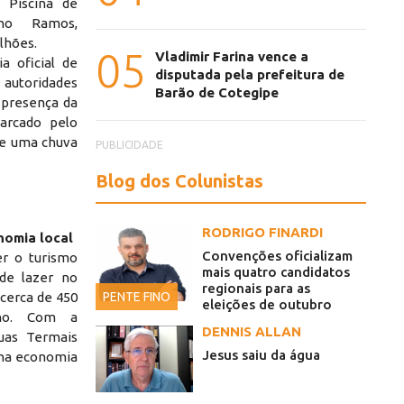
 Piscina de
no Ramos,
lhões.
05
Vladimir Farina vence a
 oficial de
disputada pela prefeitura de
utoridades
Barão de Cotegipe
 presença da
arcado pelo
 e uma chuva
PUBLICIDADE
Blog dos Colunistas
RODRIGO FINARDI
nomia local
Convenções oficializam
er o turismo
ficial
Autoridades 
mais quatro candidatos
de lazer no
regionais para as
PENTE FINO
 cerca de 450
eleições de outubro
cho. Com a
DENNIS ALLAN
uas Termais
Jesus saiu da água
na economia