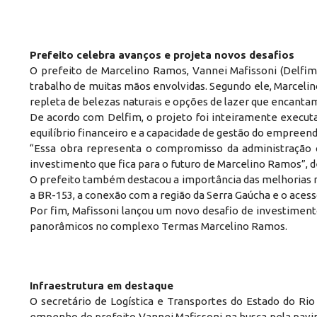
Prefeito celebra avanços e projeta novos desafios
O prefeito de Marcelino Ramos, Vannei Mafissoni (Delfim
trabalho de muitas mãos envolvidas. Segundo ele, Marcelin
repleta de belezas naturais e opções de lazer que encantam
De acordo com Delfim, o projeto foi inteiramente execu
equilíbrio financeiro e a capacidade de gestão do empreen
“Essa obra representa o compromisso da administração 
investimento que fica para o futuro de Marcelino Ramos”, d
O prefeito também destacou a importância das melhorias na
a BR-153, a conexão com a região da Serra Gaúcha e o acess
Por fim, Mafissoni lançou um novo desafio de investiment
panorâmicos no complexo Termas Marcelino Ramos.
Infraestrutura em destaque
O secretário de Logística e Transportes do Estado do Rio
empenho do prefeito Vannei Mafissoni na busca pela pavim