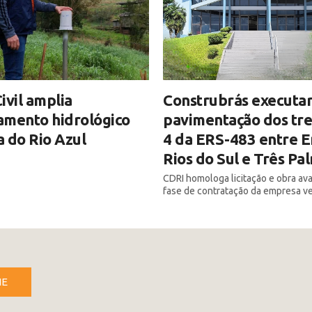
ivil amplia
Construbrás executar
amento hidrológico
pavimentação dos tre
 do Rio Azul
4 da ERS-483 entre E
Rios do Sul e Três Pa
CDRI homologa licitação e obra av
fase de contratação da empresa v
NE