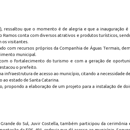
), ressaltou que o momento é de alegria e que a inauguração é 
o Ramos conta com diversos atrativos e produtos turísticos, sen
 os visitantes.
tado com recursos próprios da Companhia de Águas Termais, de
dimento municipal.
com o fortalecimento do turismo e com a geração de oportun
estacou o prefeito.
 infraestrutura de acesso ao município, citando a necessidade d
o ao estado de Santa Catarina.
o, propondo a elaboração de um projeto para a instalação de doi
 Grande do Sul, Juvir Costella, também participou da cerimônia 
entação da ERS-491, rodovia que dá acesso ao município. Segundo