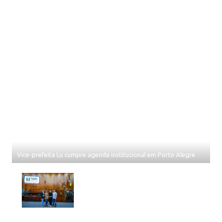
Vice-prefeita Lu cumpre agenda institucional em Porto Alegre