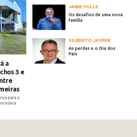
JAIME FOLLE
Os desafios de uma nova
família
GILBERTO JASPER
As perdas e o Dia dos
Pais
á a
chos 3 e
ntre
lmeiras
ança para a
encedora