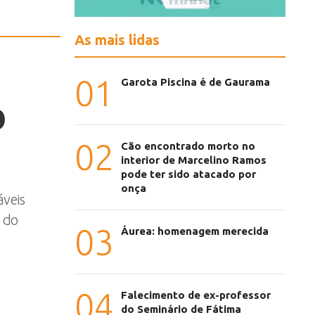
As mais lidas
01
Garota Piscina é de Gaurama
o
02
Cão encontrado morto no
interior de Marcelino Ramos
pode ter sido atacado por
onça
áveis
o do
03
Áurea: homenagem merecida
04
Falecimento de ex-professor
do Seminário de Fátima