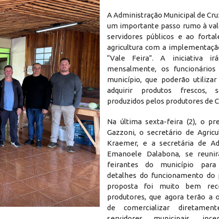
A Administração Municipal de Cr
um importante passo rumo à val
servidores públicos e ao forta
agricultura com a implementaçã
“Vale Feira”. A iniciativa irá
mensalmente, os funcionários 
município, que poderão utilizar
adquirir produtos frescos, 
produzidos pelos produtores de C
Na última sexta-feira (2), o pr
Gazzoni, o secretário de Agricu
Kraemer, e a secretária de Ad
Emanoele Dalabona, se reun
feirantes do município para
detalhes do funcionamento do 
proposta foi muito bem rec
produtores, que agora terão a 
de comercializar diretamen
servidores municipais, inc