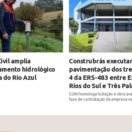
ivil amplia
Construbrás executar
amento hidrológico
pavimentação dos tre
 do Rio Azul
4 da ERS-483 entre E
Rios do Sul e Três Pa
CDRI homologa licitação e obra av
fase de contratação da empresa v