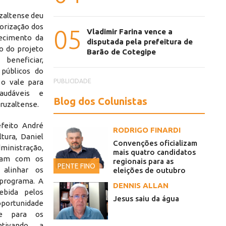
uzaltense deu
orização dos
05
Vladimir Farina vence a
lecimento da
disputada pela prefeitura de
o do projeto
Barão de Cotegipe
 beneficiar,
públicos do
PUBLICIDADE
 o vale para
saudáveis e
Blog dos Colunistas
ruzaltense.
efeito André
RODRIGO FINARDI
ltura, Daniel
Convenções oficializam
ministração,
mais quatro candidatos
iram com os
regionais para as
PENTE FINO
 alinhar os
eleições de outubro
programa. A
DENNIS ALLAN
ebida pelos
Jesus saiu da água
oportunidade
te para os
entivando a