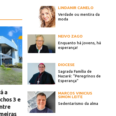
LINDANIR CANELO
Verdade ou mentira da
moda
NEIVO ZAGO
Enquanto há jovens, há
esperança!
DIOCESE
Sagrada Família de
Nazaré: “Peregrinos de
Esperança”
á a
MARCOS VINICIUS
SIMON LEITE
chos 3 e
Sedentarismo da alma
ntre
lmeiras