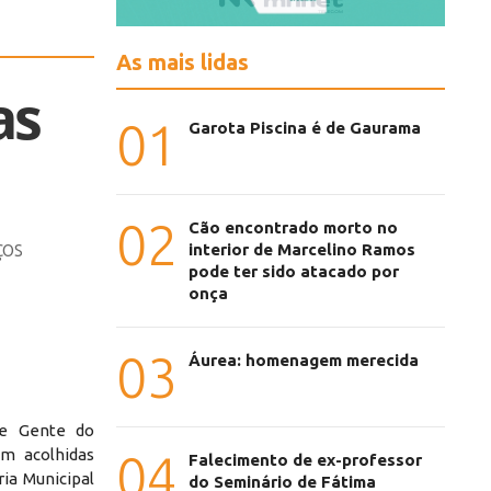
As mais lidas
as
01
Garota Piscina é de Gaurama
02
Cão encontrado morto no
ços
interior de Marcelino Ramos
pode ter sido atacado por
onça
03
Áurea: homenagem merecida
de Gente do
am acolhidas
04
Falecimento de ex-professor
ia Municipal
do Seminário de Fátima