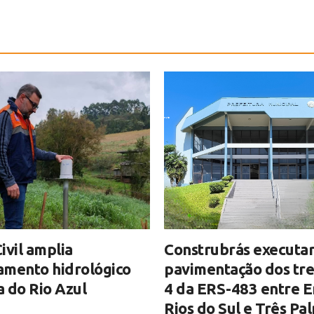
ivil amplia
Construbrás executar
amento hidrológico
pavimentação dos tre
 do Rio Azul
4 da ERS-483 entre E
Rios do Sul e Três Pa