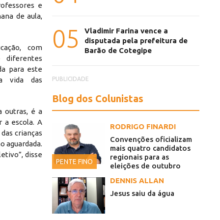
rofessores e
ana de aula,
05
Vladimir Farina vence a
disputada pela prefeitura de
ucação, com
Barão de Cotegipe
 diferentes
da para este
PUBLICIDADE
a vida das
Blog dos Colunistas
a outras, é a
 a escola. A
RODRIGO FINARDI
 das crianças
Convenções oficializam
ão aguardada.
mais quatro candidatos
tivo”, disse
regionais para as
Lúdicos
PENTE FINO
eleições de outubro
DENNIS ALLAN
Jesus saiu da água