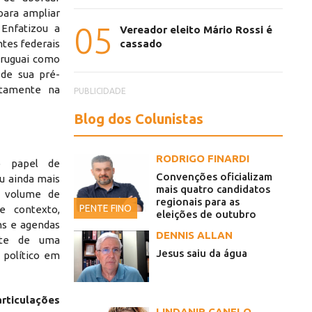
 para ampliar
05
 Enfatizou a
Vereador eleito Mário Rossi é
cassado
ntes federais
Uruguai como
 de sua pré-
etamente na
PUBLICIDADE
Blog dos Colunistas
RODRIGO FINARDI
o papel de
Convenções oficializam
u ainda mais
mais quatro candidatos
 volume de
regionais para as
PENTE FINO
e contexto,
eleições de outubro
ens e agendas
DENNIS ALLAN
rte de uma
Jesus saiu da água
o político em
ticulações
LINDANIR CANELO