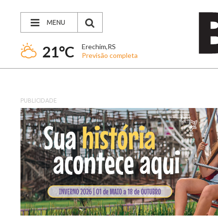
MENU
Erechim,RS
21°C
Previsão completa
PUBLICIDADE