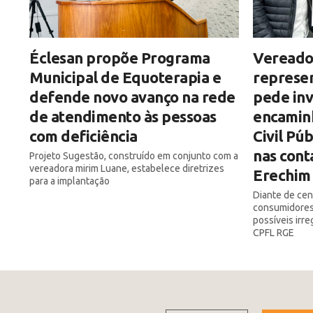
Éclesan propõe Programa
Vereado
Municipal de Equoterapia e
represe
defende novo avanço na rede
pede inv
de atendimento às pessoas
encamin
com deficiência
Civil Pú
nas cont
Projeto Sugestão, construído em conjunto com a
vereadora mirim Luane, estabelece diretrizes
Erechim
para a implantação
Diante de ce
consumidores,
possíveis irr
CPFL RGE