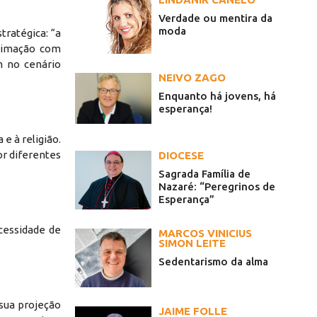
Verdade ou mentira da
moda
tratégica: “a
oximação com
m no cenário
NEIVO ZAGO
Enquanto há jovens, há
esperança!
e à religião.
or diferentes
DIOCESE
Sagrada Família de
Nazaré: “Peregrinos de
Esperança”
ecessidade de
MARCOS VINICIUS
SIMON LEITE
Sedentarismo da alma
sua projeção
JAIME FOLLE