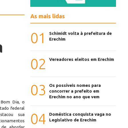
As mais lidas
01
Schimidt volta à prefeitura de
Erechim
a
02
Vereadores eleitos em Erechim
03
Os possíveis nomes para
concorrer a prefeito em
Erechim no ano que vem
 Bom Dia, o
tado federal
04
Doméstica conquista vaga no
stacou sua
Legislativo de Erechim
ionamentos
 de abordar