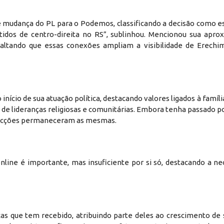
e mudança do PL para o Podemos, classificando a decisão como es
rtidos de centro-direita no RS”, sublinhou. Mencionou sua apr
essaltando que essas conexões ampliam a visibilidade de Erechi
cio de sua atuação política, destacando valores ligados à família 
a de lideranças religiosas e comunitárias. Embora tenha passado p
convicções permaneceram as mesmas.
online é importante, mas insuficiente por si só, destacando a n
s que tem recebido, atribuindo parte deles ao crescimento de 