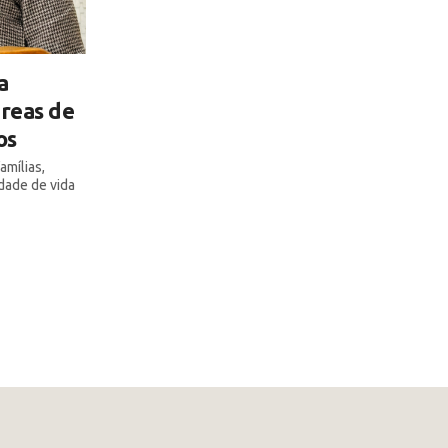
a
áreas de
os
amílias,
dade de vida