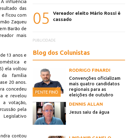
 A influência
esultado das
05
Vereador eleito Mário Rossi é
s e ficou com
cassado
irmão Zaqueu
o em Barão de
reador mais
PUBLICIDADE
Blog dos Colunistas
 de 13 anos e
oméstica e
) ela voltou
RODRIGO FINARDI
da família
Convenções oficializam
ase 20 anos.
mais quatro candidatos
dra concedeu
regionais para as
PENTE FINO
eleições de outubro
ia e revelou
 a votação,
DENNIS ALLAN
rcussão pela
Jesus saiu da água
Legislativo
Sandra contou
LINDANIR CANELO