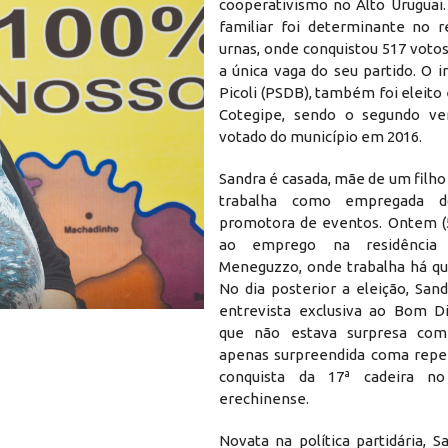
cooperativismo no Alto Uruguai.
familiar foi determinante no r
urnas, onde conquistou 517 voto
a única vaga do seu partido. O 
Picoli (PSDB), também foi eleit
Cotegipe, sendo o segundo ve
votado do município em 2016.
Sandra é casada, mãe de um filho
trabalha como empregada d
promotora de eventos. Ontem (5
ao emprego na residência 
Meneguzzo, onde trabalha há qu
No dia posterior a eleição, San
entrevista exclusiva ao Bom D
que não estava surpresa com
apenas surpreendida coma repe
conquista da 17ª cadeira no 
erechinense.
Novata na política partidária, 