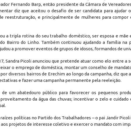
reador Fernando Barp, então presidente da Câmara de Vereadores
mentar diz que aceitou o desafio de ser candidata para ajudar o
 de reestruturação, e principalmente de mulheres para compor 
uou a tripla rotina do seu trabalho doméstico, ser esposa e mãe 
do Bairro do Linho. Também continuou ajudando a família na
ajudou a promover eventos de grupos de idosos, formandos de uni
17, Sandra Picoli anunciou que pretende atuar como elo entre a 
e deixar o emprego de doméstica, montar um conselho de mandat
or diversos bairros de Erechim ao longo da campanha, diz que a
pectativas e fazer uma campanha permanente pela reeleição.
o de um abatedouro público para favorecer os pequenos produt
aproveitamento da água das chuvas; incentivar o zelo e cuidado
al.
aízes políticas no Partido dos Trabalhadores – o pai Jandir Picoli
el aos projetos de interesse coletivo e exercer o mandato com impa