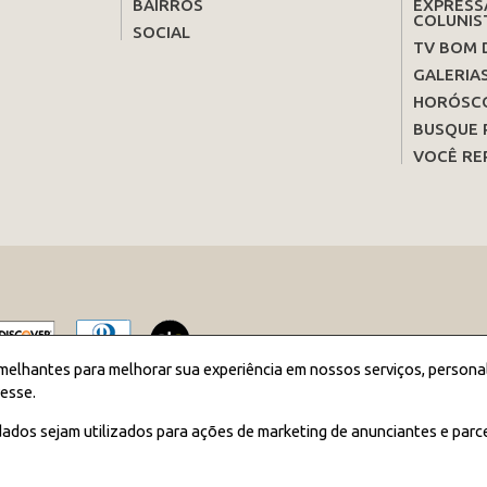
BAIRROS
EXPRESS
COLUNIS
SOCIAL
TV BOM 
GALERIA
HORÓSC
BUSQUE 
VOCÊ RE
melhantes para melhorar sua experiência em nossos serviços, persona
esse.
2026 JORNAL BOM DIA - Todos os direitos reservados
ados sejam utilizados para ações de marketing de anunciantes e parc