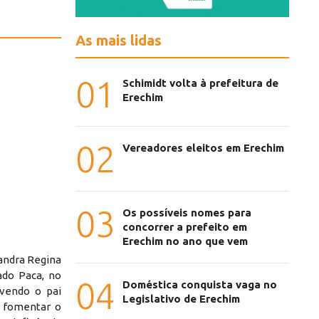
As mais lidas
01
Schimidt volta à prefeitura de
Erechim
02
Vereadores eleitos em Erechim
03
Os possíveis nomes para
concorrer a prefeito em
Erechim no ano que vem
Sandra Regina
ado Paca, no
04
Doméstica conquista vaga no
 vendo o pai
Legislativo de Erechim
 fomentar o