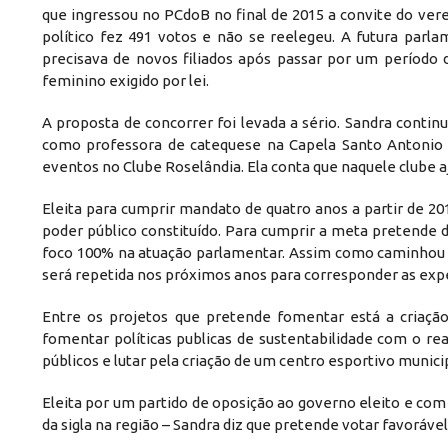
que ingressou no PCdoB no final de 2015 a convite do ve
político fez 491 votos e não se reelegeu. A futura parla
precisava de novos filiados após passar por um período
feminino exigido por lei.
A proposta de concorrer foi levada a sério. Sandra contin
como professora de catequese na Capela Santo Antonio 
eventos no Clube Roselândia. Ela conta que naquele clube 
Eleita para cumprir mandato de quatro anos a partir de 20
poder público constituído. Para cumprir a meta pretend
foco 100% na atuação parlamentar. Assim como caminhou p
será repetida nos próximos anos para corresponder as ex
Entre os projetos que pretende fomentar está a criaçã
fomentar políticas publicas de sustentabilidade com o re
públicos e lutar pela criação de um centro esportivo municip
Eleita por um partido de oposição ao governo eleito e com r
da sigla na região – Sandra diz que pretende votar favoráv