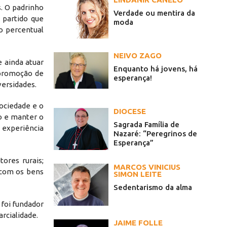
. O padrinho
Verdade ou mentira da
 partido que
moda
o percentual
NEIVO ZAGO
e ainda atuar
Enquanto há jovens, há
 promoção de
esperança!
versidades.
sociedade e o
DIOCESE
o e manter o
Sagrada Família de
 experiência
Nazaré: “Peregrinos de
Esperança”
ores rurais;
MARCOS VINICIUS
 com os bens
SIMON LEITE
Sedentarismo da alma
 foi fundador
rcialidade.
JAIME FOLLE