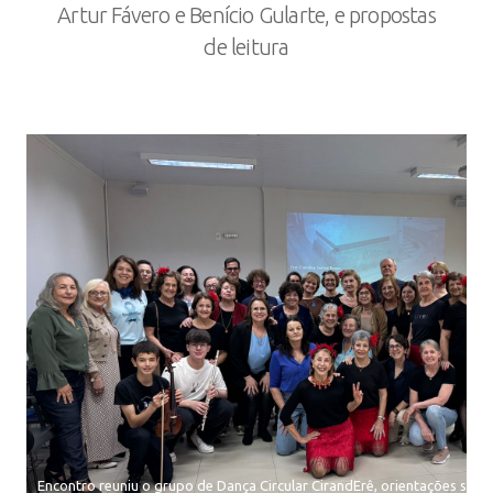
Artur Fávero e Benício Gularte, e propostas
de leitura
Encontro reuniu o grupo de Dança Circular CirandErê, orientações so