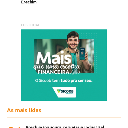
Erechim
PUBLICIDADE
As mais lidas
Erechim inaugura cervejaria industrial