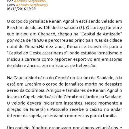
Por
Antonio Grzybowski
Foto
Antonio Grzybowski
03/12/2016 19:09
O corpo do jornalista Renan Agnolin está sendo velado em
Erechim desde as 19h deste sábado (3). O cortejo fúnebre
que iniciou em Chapecó, chegou na "Capital da Amizade"
por volta de 18h30 e percorreu as principais ruas da cidade
natal de Renan.Há dez anos, Renan se transferiu para a
"Capital do Oeste catarinense", onde estudou jornalismo e
iniciou a carreira como repórter esportivo em emissoras
de rádio e âncora em emissoras de t elevisão.
Na Capela Mortuária do Cemitério Jardim da Saudade, aJá
está em Erechim o corpo do jornalista morto no desastre
aéreo da Colômbia. Amigos e familiares de Renan Agnolin
lotam a Capela Mortuária do Cemitério Jardim da Saudade.
O velório deverá iniciar em instantes. Neste momento a
direção da Funerária Passuelo recebe o caixão no andar
inferior da capela, reservando momentos para a família.
Um cortejo fúnebre organizado por alguns voluntários e