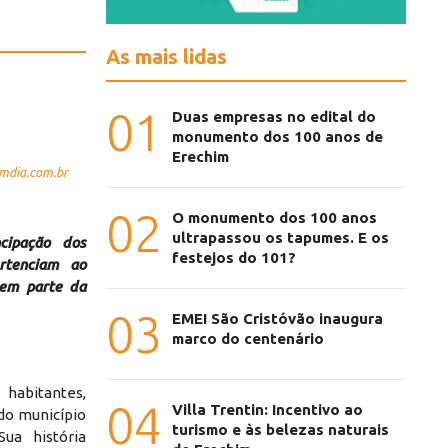
As mais lidas
01
Duas empresas no edital do
monumento dos 100 anos de
Erechim
omdia.com.br
02
O monumento dos 100 anos
ultrapassou os tapumes. E os
cipação dos
festejos do 101?
ertenciam ao
zem parte da
03
EMEI São Cristóvão inaugura
marco do centenário
habitantes,
04
Villa Trentin: Incentivo ao
do município
turismo e às belezas naturais
ua história