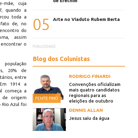
de Erechim
e-mãe, cuja
7, quando a
rcou toda a
05
Arte no Viaduto Rubem Berta
fato de, no
 encontro do
ma, assim
 encontrar o
PUBLICIDADE
Blog dos Colunistas
população
os, 20% de
RODRIGO FINARDI
ários, entre
. Em 1914 a
Convenções oficializam
mais quatro candidatos
ul começa a
regionais para as
s de origem
PENTE FINO
eleições de outubro
 Rio Azul foi
DENNIS ALLAN
Jesus saiu da água