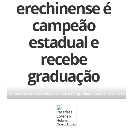
erechinense é
campeão
estadual e
recebe
graduação
Paratleta Lorenzo Hübner Giaretta foi graduado para a Faixa Vermelho