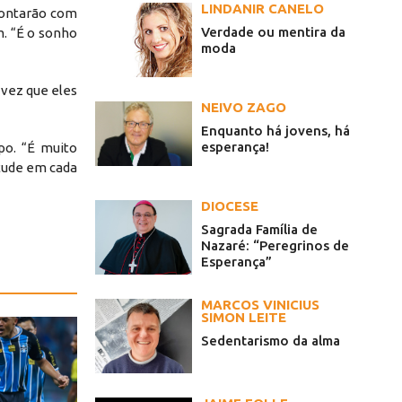
LINDANIR CANELO
contarão com
Verdade ou mentira da
m. “É o sonho
moda
 vez que eles
NEIVO ZAGO
Enquanto há jovens, há
esperança!
po. “É muito
itude em cada
DIOCESE
Sagrada Família de
Nazaré: “Peregrinos de
Esperança”
MARCOS VINICIUS
SIMON LEITE
Sedentarismo da alma