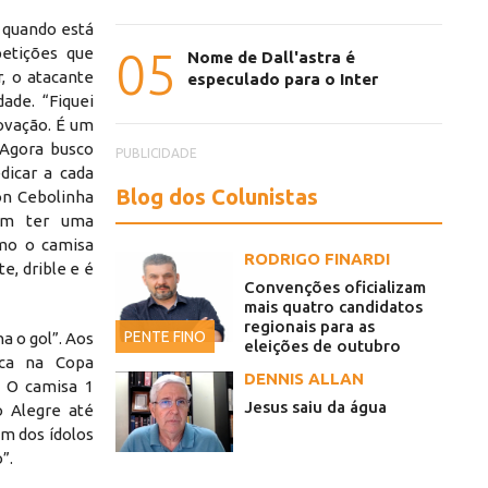
 quando está
etições que
05
Nome de Dall'astra é
r, o atacante
especulado para o Inter
ade. “Fiquei
ovação. É um
 Agora busco
PUBLICIDADE
dicar a cada
Blog dos Colunistas
on Cebolinha
em ter uma
omo o camisa
Odair há mais de cinco anos
Em campo, o
RODRIGO FINARDI
e, drible e é
Convenções oficializam
mais quatro candidatos
regionais para as
PENTE FINO
a o gol”. Aos
eleições de outubro
aca na Copa
DENNIS ALLAN
 O camisa 1
Jesus saiu da água
 Alegre até
um dos ídolos
”.