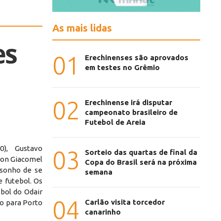
As mais lidas
es
01
Erechinenses são aprovados
em testes no Grêmio
02
Erechinense irá disputar
campeonato brasileiro de
Futebol de Areia
0), Gustavo
03
Sorteio das quartas de final da
zon Giacomel
Copa do Brasil será na próxima
sonho de se
semana
e futebol. Os
ebol do Odair
04
Carlão visita torcedor
ão para Porto
canarinho