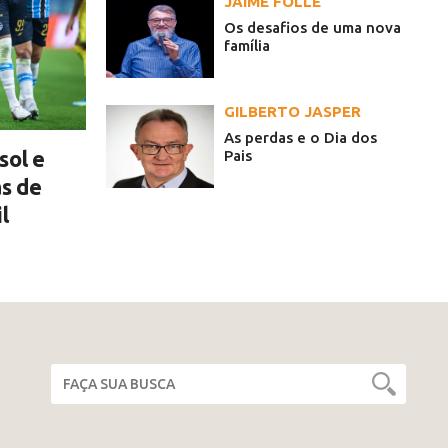
JAIME FOLLE
Os desafios de uma nova
família
GILBERTO JASPER
As perdas e o Dia dos
sol e
Pais
as de
l