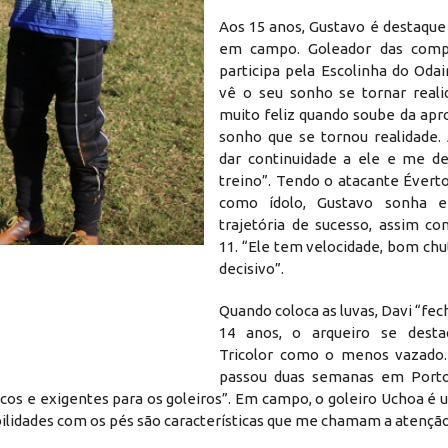
Aos 15 anos, Gustavo é destaque
em campo. Goleador das comp
participa pela Escolinha do Odai
vê o seu sonho se tornar realid
muito feliz quando soube da apr
sonho que se tornou realidade.
dar continuidade a ele e me de
treino”. Tendo o atacante Évert
como ídolo, Gustavo sonha 
trajetória de sucesso, assim c
Os atletas fazem parte da Escolinha do 
11. “Ele tem velocidade, bom chut
decisivo”.
Quando coloca as luvas, Davi “fech
14 anos, o arqueiro se dest
Tricolor como o menos vazado.
passou duas semanas em Porto
ticos e exigentes para os goleiros”. Em campo, o goleiro Uchoa é 
abilidades com os pés são características que me chamam a atenção