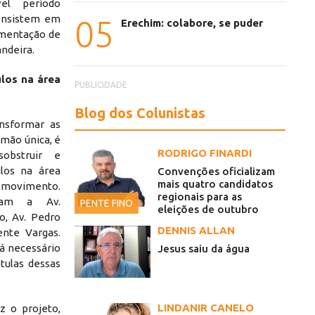
el período
consistem em
05
Erechim: colabore, se puder
ementação de
ndeira.
ulos na área
PUBLICIDADE
Blog dos Colunistas
nsformar as
 mão única, é
RODRIGO FINARDI
obstruir e
ulos na área
Convenções oficializam
mais quatro candidatos
e movimento.
Secretário 
regionais para as
plam a Av.
PENTE FINO
 região central da cidade.
humaniza
eleições de outubro
o, Av. Pedro
DENNIS ALLAN
ente Vargas.
rá necessário
Jesus saiu da água
tulas dessas
LINDANIR CANELO
z o projeto,