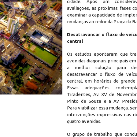
cidade. Após um consideráv
avaliações, as próximas fases 
examinar a capacidade de impl
mudanças ao redor da Praça da Ba
Desatravancar o fluxo de veíc
central
Os estudos apontaram que tra
avenidas diagonais principais em
a melhor solução para des
desatravancar o fluxo de veíc
central, em horários de grand
Essas adequações contem
Projeto busca desafogar o movimento na
Tiradentes, Av. XV de Novembr
Pinto de Souza e a Av. Presid
Para viabilizar essa mudança, se
intervenções expressivas nas ró
quatro avenidas.
O grupo de trabalho que condu