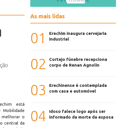
As mais lidas
a
01
Erechim inaugura cervejaria
industrial
02
Cortejo fúnebre recepciona
ação
corpo de Renan Agnolin
03
Erechinense é contemplada
com casa e automóvel
echim está
04
 Mobilidade
Idoso falece logo após ser
e melhorar o
informado da morte da esposa
o central da