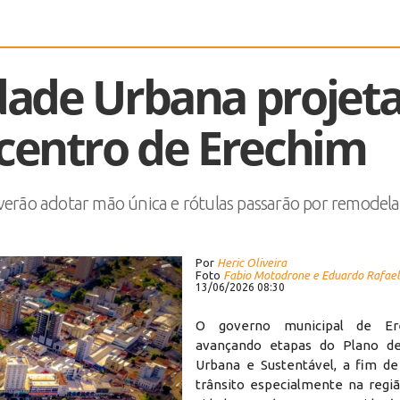
dade Urbana projet
centro de Erechim
verão adotar mão única e rótulas passarão por remodel
Por
Heric Oliveira
Foto
Fabio Motodrone e Eduardo Rafael
13/06/2026 08:30
O governo municipal de Er
avançando etapas do Plano de
Urbana e Sustentável, a fim d
trânsito especialmente na regiã