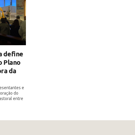
a define
o Plano
ra da
resentantes e
boração do
astoral entre