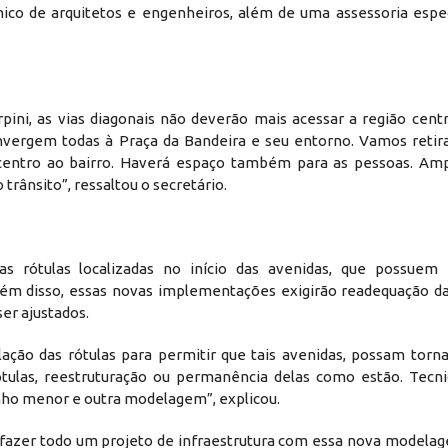
nico de arquitetos e engenheiros, além de uma assessoria espe
ni, as vias diagonais não deverão mais acessar a região centra
vergem todas à Praça da Bandeira e seu entorno. Vamos retira
o centro ao bairro. Haverá espaço também para as pessoas. Am
trânsito”, ressaltou o secretário.
 rótulas localizadas no início das avenidas, que possuem 
m disso, essas novas implementações exigirão readequação da 
ser ajustados.
ção das rótulas para permitir que tais avenidas, possam torna
rótulas, reestruturação ou permanência delas como estão. Tecn
nho menor e outra modelagem”, explicou.
 fazer todo um projeto de infraestrutura com essa nova modelag