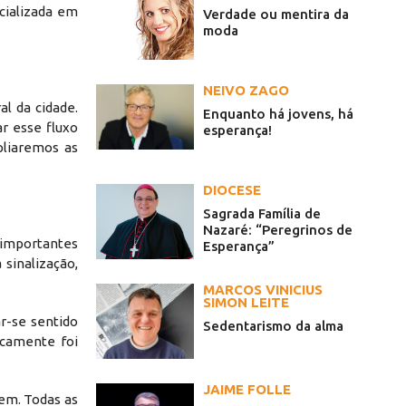
cializada em
Verdade ou mentira da
moda
NEIVO ZAGO
l da cidade.
Enquanto há jovens, há
r esse fluxo
esperança!
pliaremos as
DIOCESE
Sagrada Família de
Nazaré: “Peregrinos de
importantes
Esperança”
sinalização,
MARCOS VINICIUS
SIMON LEITE
r-se sentido
Sedentarismo da alma
icamente foi
JAIME FOLLE
em. Todas as