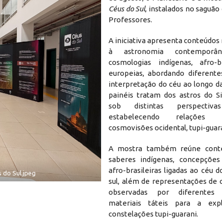
Céus do Sul
, instalados no saguão
Professores.
A iniciativa apresenta conteúdos
à astronomia contempor
cosmologias indígenas, afro-b
europeias, abordando diferent
interpretação do céu ao longo da
painéis tratam dos astros do S
sob distintas perspectivas
estabelecendo relações
cosmovisões ocidental, tupi-guara
A mostra também reúne cont
saberes indígenas, concepções
afro-brasileiras ligadas ao céu 
 do Sul.jpeg
sul, além de representações de 
observadas por diferentes 
materiais táteis para a exp
constelações tupi-guarani.