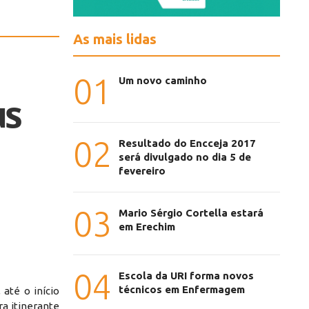
As mais lidas
01
Um novo caminho
us
02
Resultado do Encceja 2017
será divulgado no dia 5 de
fevereiro
03
Mario Sérgio Cortella estará
em Erechim
04
Escola da URI forma novos
técnicos em Enfermagem
até o início
ra itinerante