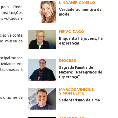
LINDANIR CANELO
 pela Rede
Verdade ou mentira da
 instituições
moda
is voltados à
NEIVO ZAGO
ciativa conta
Enquanto há jovens, há
 no museu da
esperança!
rincipalmente
DIOCESE
atividades em
Sagrada Família de
lacionadas à
Nazaré: “Peregrinos de
Esperança”
MARCOS VINICIUS
SIMON LEITE
os o nome da
Sedentarismo da alma