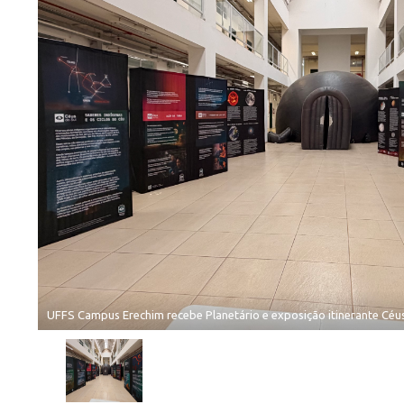
UFFS Campus Erechim recebe Planetário e exposição itinerante Céus