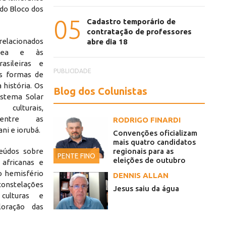
 do Bloco dos
05
Cadastro temporário de
contratação de professores
 relacionados
abre dia 18
ânea e às
rasileiras e
PUBLICIDADE
es formas de
 história. Os
Blog dos Colunistas
istema Solar
 culturais,
 entre as
RODRIGO FINARDI
ni e iorubá.
Convenções oficializam
mais quatro candidatos
eúdos sobre
regionais para as
PENTE FINO
eleições de outubro
 africanas e
do hemisfério
DENNIS ALLAN
constelações
Jesus saiu da água
culturas e
loração das