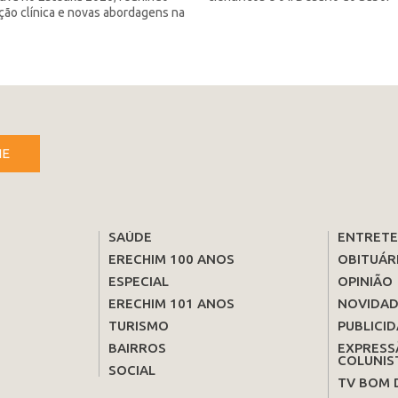
ação clínica e novas abordagens na
NE
SAÚDE
ENTRET
ERECHIM 100 ANOS
OBITUÁR
ESPECIAL
OPINIÃO
ERECHIM 101 ANOS
NOVIDAD
TURISMO
PUBLICID
BAIRROS
EXPRESS
COLUNIS
SOCIAL
TV BOM 