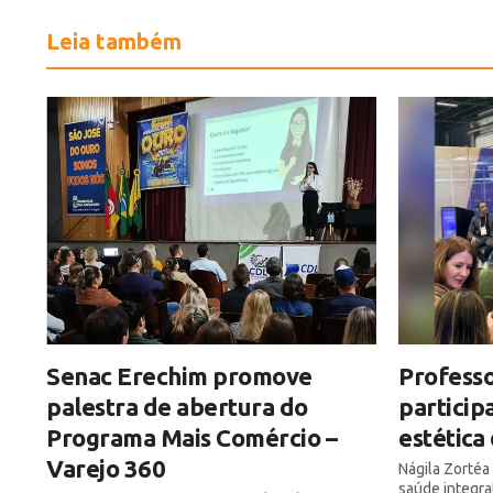
Leia também
Senac Erechim promove
Professo
palestra de abertura do
particip
Programa Mais Comércio –
estética
Varejo 360
Nágila Zortéa
saúde integra