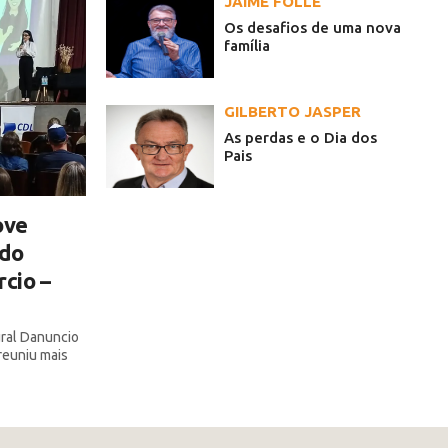
JAIME FOLLE
Os desafios de uma nova
família
GILBERTO JASPER
As perdas e o Dia dos
Pais
ove
 do
cio –
ral Danuncio
reuniu mais