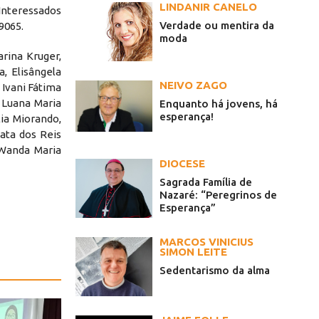
LINDANIR CANELO
Interessados
Verdade ou mentira da
9065.
moda
arina Kruger,
, Elisângela
NEIVO ZAGO
 Ivani Fátima
, Luana Maria
Enquanto há jovens, há
esperança!
ia Miorando,
ata dos Reis
, Wanda Maria
DIOCESE
Sagrada Família de
Nazaré: “Peregrinos de
Esperança”
MARCOS VINICIUS
SIMON LEITE
Sedentarismo da alma