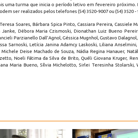
is uma turma que inicia o período letivo em fevereiro próximo. 
dem ser realizados pelos telefones (54) 3520-9007 ou (54) 3520 - 
Teresa Soares, Bárbara Spica Pinto, Cassiara Pereira, Cassiele M
ia Janke, Débora Maria Czismoski, Dionathan Luiz Bueno Pereira
ancieli Parzianello Dall’Agnol, Géssica Mugnhol, Gustavo Dalagnol,
rissa Sarnoski, Letícia Janina Adamcy Laskoski, Liliana Anselmini
a, Michele Deise Machado de Souza, Nádia Regina Hanauer, Natál
tto, Noeli Fátima da Silva de Brito, Quéli Giovana Kruger, Ren
ana Maria Bueno, Sílvia Michelotto, Sirlei Teresinha Stolarski