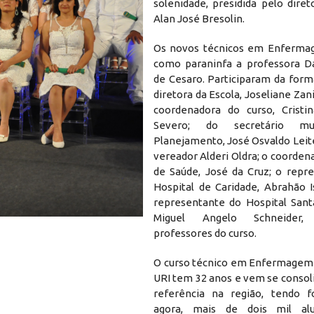
solenidade, presidida pelo diret
Alan José Bresolin.
Os novos técnicos em Enferma
como paraninfa a professora Da
de Cesaro. Participaram da form
diretora da Escola, Joseliane Zani
coordenadora do curso, Cristi
Severo; do secretário mu
Planejamento, José Osvaldo Leit
vereador Alderi Oldra; o coorden
de Saúde, José da Cruz; o repr
Hospital de Caridade, Abrahão I
representante do Hospital Sant
Miguel Angelo Schneider
professores do curso.
O curso técnico em Enfermagem 
URI tem 32 anos e vem se conso
referência na região, tendo f
agora, mais de dois mil al