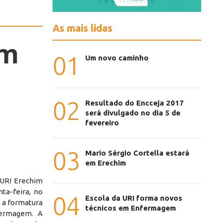
As mais lidas
em
01
Um novo caminho
02
Resultado do Encceja 2017
será divulgado no dia 5 de
fevereiro
03
Mario Sérgio Cortella estará
em Erechim
 URI Erechim
nta-feira, no
04
Escola da URI forma novos
, a formatura
técnicos em Enfermagem
fermagem. A