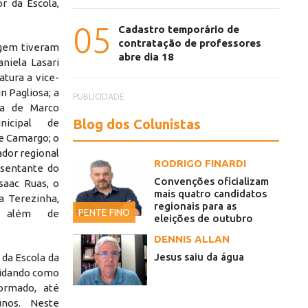
or da Escola,
05
Cadastro temporário de
contratação de professores
gem tiveram
abre dia 18
niela Lasari
atura a vice-
n Pagliosa; a
PUBLICIDADE
na de Marco
Blog dos Colunistas
nicipal de
e Camargo; o
ador regional
RODRIGO FINARDI
esentante do
Convenções oficializam
saac Ruas, o
mais quatro candidatos
a Terezinha,
regionais para as
PENTE FINO
, além de
eleições de outubro
DENNIS ALLAN
Jesus saiu da água
da Escola da
lidando como
ormado, até
unos. Neste