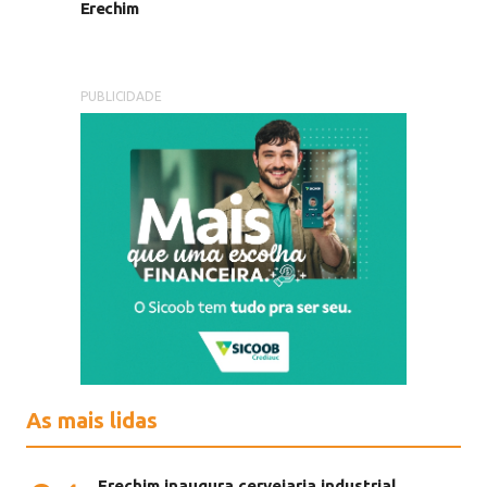
Erechim
PUBLICIDADE
As mais lidas
Erechim inaugura cervejaria industrial