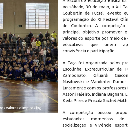
A Escola de Educação Básica da 
no sábado, 30 de maio, a XII Ta
Coubertin de Futsal, evento q
programação do XI Festival Olí
de Coubertin. A competição
principal objetivo promover e
valores do esporte por meio de 
educativas que unem apr
convivência e participação.
A Taça foi organizada pelos pr
Escolinha Extracurricular de Fu
Zambonato, Gilliardi Giaco
Nasilowski e Vanderlei Ramos 
juntamente com os professores 
Assoni Faleiro, Indiana Bagnara, L
Keila Pires e Priscila Sachet Math
os valores olímpicos.jpg
A competição buscou propor
estudantes momentos de i
socialização e vivência espo