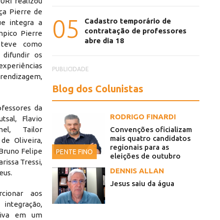
URI realizou
ça Pierre de
05
Cadastro temporário de
ue integra a
contratação de professores
mpico Pierre
abre dia 18
 teve como
 difundir os
experiências
PUBLICIDADE
endizagem,
Blog dos Colunistas
ofessores da
RODRIGO FINARDI
tsal, Flavio
Convenções oficializam
mel, Tailor
mais quatro candidatos
de Oliveira,
regionais para as
Bruno Felipe
PENTE FINO
eleições de outubro
arissa Tressi,
DENNIS ALLAN
eus.
Jesus saiu da água
cionar aos
ntegração,
rtiva em um