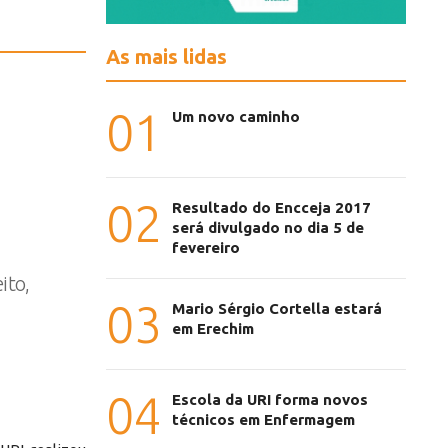
As mais lidas
01
Um novo caminho
02
Resultado do Encceja 2017
será divulgado no dia 5 de
fevereiro
ito,
03
Mario Sérgio Cortella estará
em Erechim
04
Escola da URI forma novos
técnicos em Enfermagem