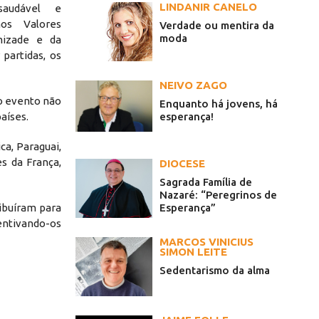
LINDANIR CANELO
saudável e
os Valores
Verdade ou mentira da
moda
mizade e da
 partidas, os
NEIVO ZAGO
do evento não
Enquanto há jovens, há
esperança!
aíses.
ca, Paraguai,
s da França,
DIOCESE
Sagrada Família de
Nazaré: “Peregrinos de
Esperança”
ribuíram para
entivando-os
MARCOS VINICIUS
SIMON LEITE
Sedentarismo da alma