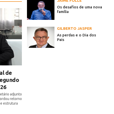
JAIME FOLLE
Os desafios de uma nova
família
GILBERTO JASPER
As perdas e o Dia dos
Pais
al de
 segundo
026
etário adjunto
bordou retorno
 e estrutura