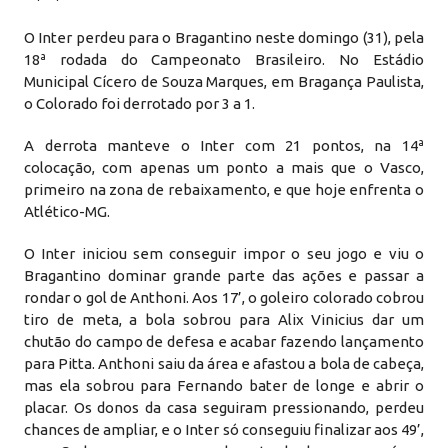
O Inter perdeu para o Bragantino neste domingo (31), pela
18ª rodada do Campeonato Brasileiro. No Estádio
Municipal Cícero de Souza Marques, em Bragança Paulista,
o Colorado foi derrotado por 3 a 1.
A derrota manteve o Inter com 21 pontos, na 14ª
colocação, com apenas um ponto a mais que o Vasco,
primeiro na zona de rebaixamento, e que hoje enfrenta o
Atlético-MG.
O Inter iniciou sem conseguir impor o seu jogo e viu o
Bragantino dominar grande parte das ações e passar a
rondar o gol de Anthoni. Aos 17’, o goleiro colorado cobrou
tiro de meta, a bola sobrou para Alix Vinicius dar um
chutão do campo de defesa e acabar fazendo lançamento
para Pitta. Anthoni saiu da área e afastou a bola de cabeça,
mas ela sobrou para Fernando bater de longe e abrir o
placar. Os donos da casa seguiram pressionando, perdeu
chances de ampliar, e o Inter só conseguiu finalizar aos 49’,