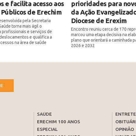
s e facilita acesso aos
prioridades para nov
 Públicos de Erechim
da Ação Evangelizado
Diocese de Erexim
senvolvida pela Secretaria
Saúde torna mais ágil o
Encontro reuniu cerca de 170 rep
 profissionais e serviços de
marcou uma etapa decisiva na ela
deslocamentos e qualifica a
plano que orientará a caminhada p
ocessos na área de saúde
2026 e 2032
NE
SAÚDE
ENTRET
ERECHIM 100 ANOS
OBITUÁR
ESPECIAL
OPINIÃO