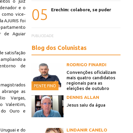
itos o juiz
rdenador e o
05
Erechim: colabore, se puder
s como vice-
da AJURIS foi
Departamento
r de Aguiar
PUBLICIDADE
Blog dos Colunistas
e satisfação
, ampliando a
RODRIGO FINARDI
entorno de
Convenções oficializam
mais quatro candidatos
regionais para as
e magistrados
PENTE FINO
eleições de outubro
a abrange as
DENNIS ALLAN
io Vargas,
o Valentim,
Jesus saiu da água
é do Ouro e
LINDANIR CANELO
 Uruguai e do