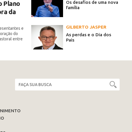
Os desafios de uma nova
o Plano
família
ra da
GILBERTO JASPER
resentantes e
boração do
As perdas e o Dia dos
astoral entre
Pais
ENIMENTO
IO