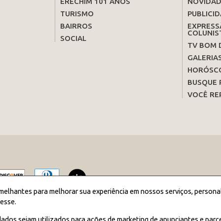
ERECHIM 101 ANOS
NOVIDAD
TURISMO
PUBLICID
BAIRROS
EXPRESS
COLUNIS
SOCIAL
TV BOM 
GALERIA
HORÓSC
BUSQUE 
VOCÊ RE
melhantes para melhorar sua experiência em nossos serviços, persona
esse.
2026 JORNAL BOM DIA - Todos os direitos reservados
ados sejam utilizados para ações de marketing de anunciantes e parc