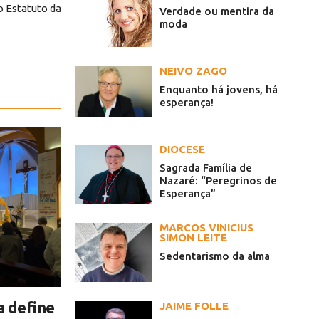
o Estatuto da
Verdade ou mentira da
moda
NEIVO ZAGO
Enquanto há jovens, há
esperança!
DIOCESE
Sagrada Família de
Nazaré: “Peregrinos de
Esperança”
MARCOS VINICIUS
SIMON LEITE
Sedentarismo da alma
a define
JAIME FOLLE