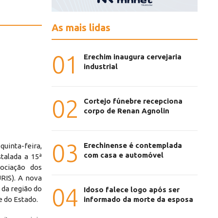
As mais lidas
01
Erechim inaugura cervejaria
industrial
02
Cortejo fúnebre recepciona
corpo de Renan Agnolin
03
Erechinense é contemplada
uinta-feira,
com casa e automóvel
talada a 15ª
ociação dos
URIS). A nova
04
da região do
Idoso falece logo após ser
informado da morte da esposa
e do Estado.