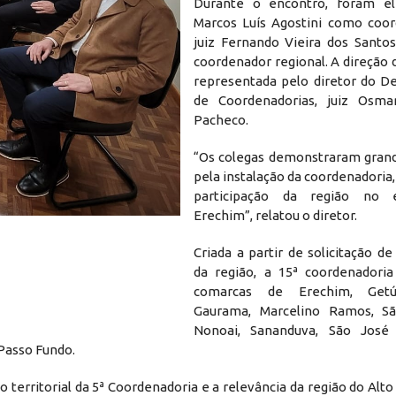
Durante o encontro, foram ele
Marcos Luís Agostini como coo
juiz Fernando Vieira dos Santo
coordenador regional. A direção 
representada pelo diretor do 
de Coordenadorias, juiz Osma
Pacheco.
“Os colegas demonstraram grand
pela instalação da coordenadoria
participação da região no 
Erechim”, relatou o diretor.
Criada a partir de solicitação d
da região, a 15ª coordenadori
comarcas de Erechim, Getúl
Gaurama, Marcelino Ramos, Sã
Nonoai, Sananduva, São Jos
 Passo Fundo.
territorial da 5ª Coordenadoria e a relevância da região do Alto