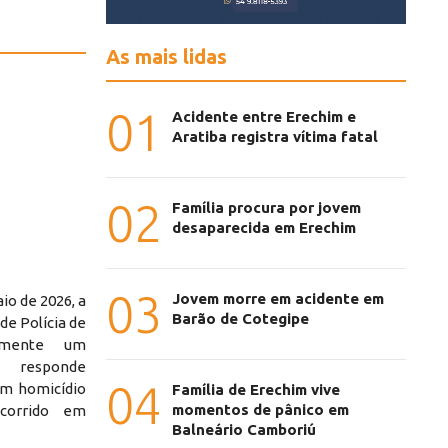
As mais lidas
01
Acidente entre Erechim e
Aratiba registra vítima fatal
02
Família procura por jovem
desaparecida em Erechim
03
Jovem morre em acidente em
io de 2026, a
Barão de Cotegipe
 de Polícia de
vamente um
 responde
04
um homicídio
Família de Erechim vive
momentos de pânico em
ocorrido em
Balneário Camboriú