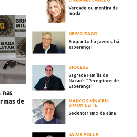
Verdade ou mentira da
moda
NEIVO ZAGO
Enquanto há jovens, há
esperança!
DIOCESE
Sagrada Família de
Nazaré: “Peregrinos de
Esperança”
 nas
armas de
MARCOS VINICIUS
SIMON LEITE
Sedentarismo da alma
JAIME FOLLE