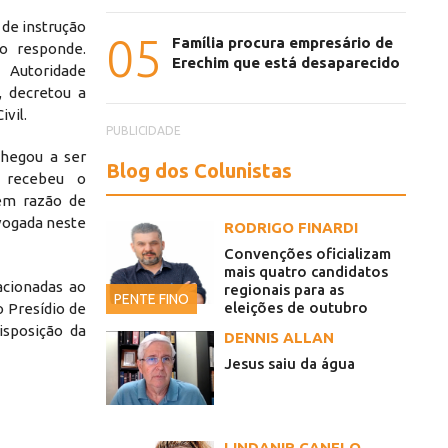
 de instrução
05
Família procura empresário de
o responde.
Erechim que está desaparecido
Autoridade
o, decretou a
ivil.
PUBLICIDADE
chegou a ser
Blog dos Colunistas
 recebeu o
 em razão de
evogada neste
RODRIGO FINARDI
Convenções oficializam
mais quatro candidatos
acionadas ao
regionais para as
PENTE FINO
eleições de outubro
o Presídio de
isposição da
DENNIS ALLAN
Jesus saiu da água
LINDANIR CANELO