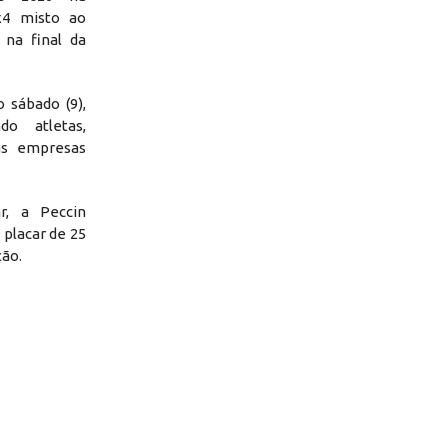
x4 misto ao
 na final da
 sábado (9),
do atletas,
as empresas
r, a Peccin
 placar de 25
ção.