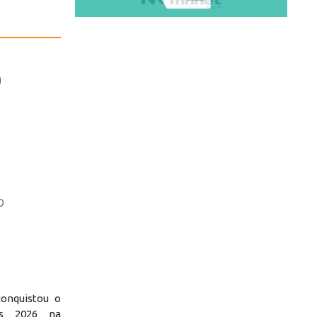
o
conquistou o
ios 2026 na