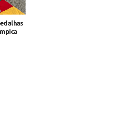
edalhas
ímpica