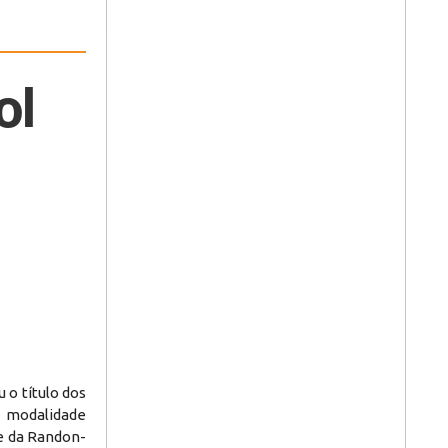
ol
 o título dos
 modalidade
pe da Randon-