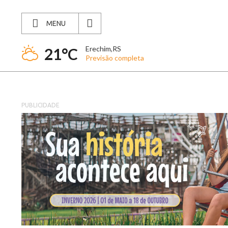
MENU
Erechim,RS
21°C
Previsão completa
PUBLICIDADE