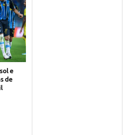
sol e
as de
l