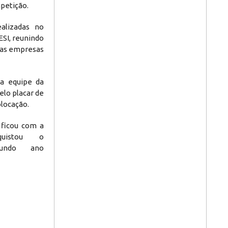
mpetição.
ealizadas no
ESI, reunindo
 das empresas
 a equipe da
lo placar de
olocação.
 ficou com a
uistou o
gundo ano