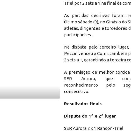
Triel por 2 sets a 1 na final da co
As partidas decisivas foram r
último sábado (9), no Ginásio do S
atletas, dirigentes e torcedores
participantes.
Na disputa pelo terceiro lugar,
Peccin venceu a Comil também pe
2 sets a 1, garantindo a terceira c
A premiação de melhor torcida
SER Aurora, que conq
reconhecimento pelo se
consecutivo.
Resultados finais
Disputa do 1º e 2º lugar
SER Aurora 2 x 1 Randon-Triel