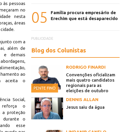
o às pessoas
começaram no
05
Família procura empresário de
idade nesta
Erechim que está desaparecido
praças, áreas
 cidade.
PUBLICIDADE
njunto com a
uai, além de
Blog dos Colunistas
al e demais
 abordagens,
RODRIGO FINARDI
limentação,
inhamento ao
Convenções oficializam
mais quatro candidatos
m aceita o
regionais para as
PENTE FINO
eleições de outubro
ncia Social,
DENNIS ALLAN
 reforça o
Jesus saiu da água
 a proteção
s durante o
icando esse
da queda nas
LINDANIR CANELO