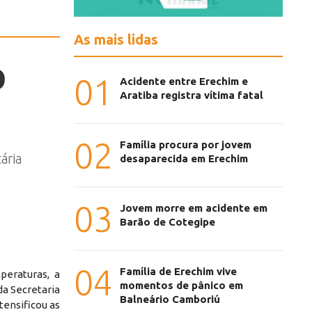
As mais lidas
o
01
Acidente entre Erechim e
Aratiba registra vítima fatal
02
Família procura por jovem
ária
desaparecida em Erechim
03
Jovem morre em acidente em
Barão de Cotegipe
04
Família de Erechim vive
eraturas, a
momentos de pânico em
da Secretaria
Balneário Camboriú
ntensificou as