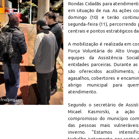
Rondas Cidadãs para atendiment
em situação de rua. As ações 
domingo (10) e terão continu
segunda-feira (11), percorrendo 
centrais e pontos estratégicos da
A mobilização é realizada em co
Força Voluntária do Alto Urug
equipes da Assistência Soci
entidades parceiras. Durante as
são oferecidos acolhimento, a
agasalhos, cobertores e encam
abrigo municipal para que
atendimento.
 frio.png
Segundo o secretário de Assistê
Micael Kasmirski, a ação
compromisso do município com
das pessoas mais vulnerávei
inverno. “Estamos intensif
trabalho justamente por conta 