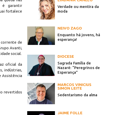
 é garantir
Verdade ou mentira da
uai fortalece
moda
NEIVO ZAGO
Enquanto há jovens, há
esperança!
 corrente de
Grupo Avanti,
idade social.
DIOCESE
Sagrada Família de
z oficial da
Nazaré: “Peregrinos de
, indústrias,
Esperança”
 Assistência
MARCOS VINICIUS
SIMON LEITE
o revertidos
Sedentarismo da alma
JAIME FOLLE