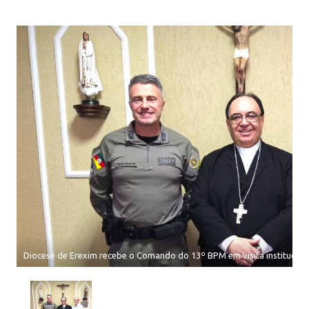
Diocese de Erexim recebe o Comando do 13º BPM em visita institucion