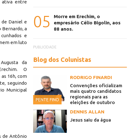
 ativa entre
05
Morre em Erechim, o
 de Daniel e
empresário Célio Bigolin, aos
 Bernardo, a
88 anos.
 cunhados e
 unem em luto
PUBLICIDADE
Blog dos Colunistas
 Augusta da
Erechim. O
 as 16h, com
RODRIGO FINARDI
e, seguindo
Convenções oficializam
io Municipal
mais quatro candidatos
regionais para as
PENTE FINO
eleições de outubro
DENNIS ALLAN
Jesus saiu da água
s de Antônio