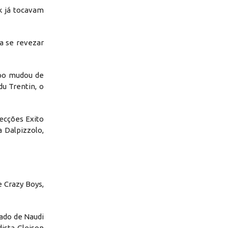
k já tocavam
a se revezar
upo mudou de
u Trentin, o
ecções Exito
 Dalpizzolo,
 Crazy Boys,
ado de Naudi
ista Gleison