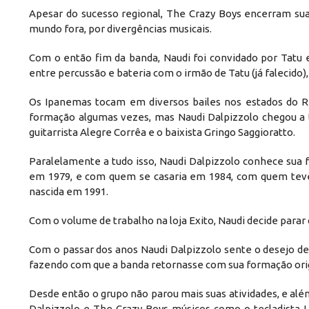
Apesar do sucesso regional, The Crazy Boys encerram sua
mundo fora, por divergências musicais.
Com o então fim da banda, Naudi foi convidado por Tatu 
entre percussão e bateria com o irmão de Tatu (já falecido),
Os Ipanemas tocam em diversos bailes nos estados do R
formação algumas vezes, mas Naudi Dalpizzolo chegou a 
guitarrista Alegre Corrêa e o baixista Gringo Saggioratto.
Paralelamente a tudo isso, Naudi Dalpizzolo conhece sua 
em 1979, e com quem se casaria em 1984, com quem teve do
nascida em 1991.
Com o volume de trabalho na loja Exito, Naudi decide parar
Com o passar dos anos Naudi Dalpizzolo sente o desejo 
fazendo com que a banda retornasse com sua formação orig
Desde então o grupo não parou mais suas atividades, e al
Dalpizzolo e The Crazy Boys músicos como o tecladista Lu