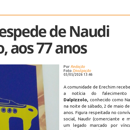
despede de Naudi
o, aos 77 anos
Por
Redação
Foto
Divulgação
03/05/2026 13:46
A comunidade de Erechim receb
a notícia do falecimen
Dalpizzolo
,
conhecido como Nau
na noite de sábado, 2 de maio de
anos. Figura respeitada no convív
social, Naudir (comerciante e m
um legado marcado por víncul