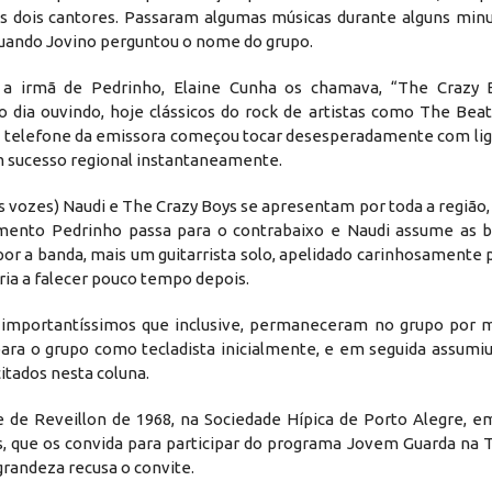
os dois cantores. Passaram algumas músicas durante alguns mi
 quando Jovino perguntou o nome do grupo.
irmã de Pedrinho, Elaine Cunha os chamava, “The Crazy B
dia ouvindo, hoje clássicos do rock de artistas como The Beat
s o telefone da emissora começou tocar desesperadamente com lig
um sucesso regional instantaneamente.
 vozes) Naudi e The Crazy Boys se apresentam por toda a região
ento Pedrinho passa para o contrabaixo e Naudi assume as 
r a banda, mais um guitarrista solo, apelidado carinhosamente 
ria a falecer pouco tempo depois.
s importantíssimos que inclusive, permaneceram no grupo por 
para o grupo como tecladista inicialmente, e em seguida assumi
citados nesta coluna.
e de Reveillon de 1968, na Sociedade Hípica de Porto Alegre, e
s, que os convida para participar do programa Jovem Guarda na 
 grandeza recusa o convite.