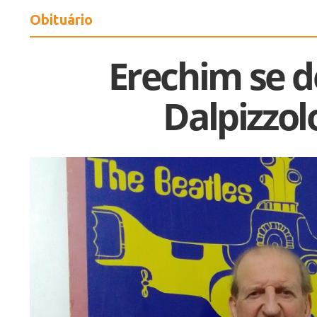
Obituário
Erechim se 
Dalpizzol