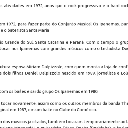
s atividades em 1972, anos que o rock progressivo e o hard roc
em 1972, para fazer parte do Conjunto Musical Os Ipanemas, par
 e o baterista Santa Maria
io Grande do Sul, Santa Catarina e Paraná. Com o tempo o gr
tocar nos Ipanemas com grandes músicos como o tecladista Dud
futura esposa Miriam Dalpizzolo, com quem monta a loja de conf
is filhos Daniel Dalpizzolo nascido em 1989, jornalista e Lola
 com os bailes e sai do grupo Os Ipanemas em 1980.
de tocar novamente, assim como os outros membros da banda The
inal em 1987, em um baile no Clube do Comércio.
ém dos músicos já citados, também tocaram temporariamente ao l
ciano Menegatti, o guitarrista Edson Rocha (Rochinha), o teclad