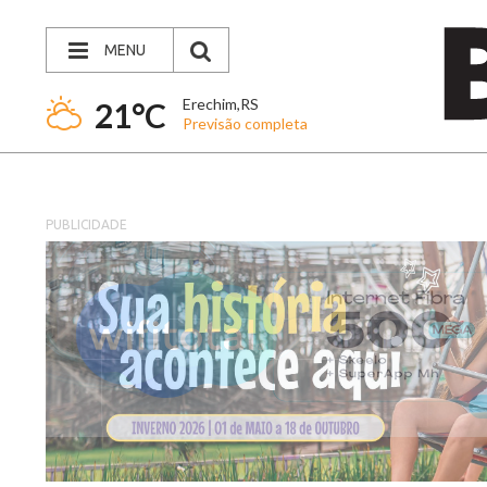
MENU
Erechim,RS
21°C
Previsão completa
PUBLICIDADE