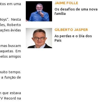
JAIME FOLLE
nutos em uma
Os desafios de uma nova
família
oys”. Nesta
les, Roberto
GILBERTO JASPER
ações ávidas
As perdas e o Dia dos
Pais
, mas buscam
baquetas. Em
pelos amigos
muito tempo.
u a função de
m que estava
TV Record na