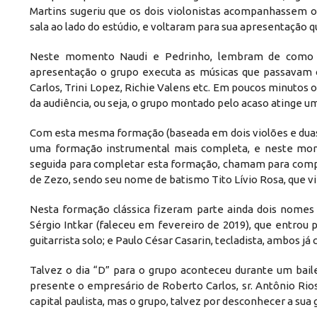
Martins sugeriu que os dois violonistas acompanhassem 
sala ao lado do estúdio, e voltaram para sua apresentação
Neste momento Naudi e Pedrinho, lembram de como a 
apresentação o grupo executa as músicas que passavam o 
Carlos, Trini Lopez, Richie Valens etc. Em poucos minuto
da audiência, ou seja, o grupo montado pelo acaso atinge 
Com esta mesma formação (baseada em dois violões e duas
uma formação instrumental mais completa, e neste mom
seguida para completar esta formação, chamam para compo
de Zezo, sendo seu nome de batismo Tito Lívio Rosa, que vi
Nesta formação clássica fizeram parte ainda dois nome
Sérgio Intkar (faleceu em fevereiro de 2019), que entrou 
guitarrista solo; e Paulo César Casarin, tecladista, ambos já 
Talvez o dia “D” para o grupo aconteceu durante um bail
presente o empresário de Roberto Carlos, sr. Antônio Rio
capital paulista, mas o grupo, talvez por desconhecer a sua