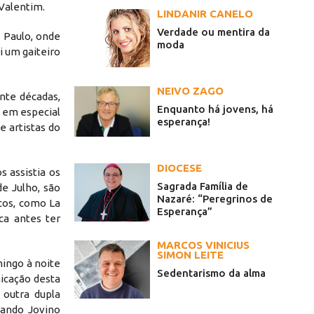
 Valentim.
LINDANIR CANELO
Verdade ou mentira da
 Paulo, onde
moda
i um gaiteiro
NEIVO ZAGO
nte décadas,
Enquanto há jovens, há
 em especial
esperança!
e artistas do
DIOCESE
s assistia os
Sagrada Família de
e Julho, são
Nazaré: “Peregrinos de
cos, como La
Esperança”
ca antes ter
MARCOS VINICIUS
SIMON LEITE
mingo à noite
Sedentarismo da alma
icação desta
 outra dupla
uando Jovino