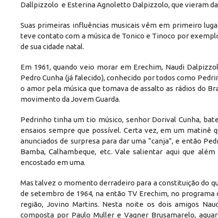
Dallpizzolo e Esterina Agnoletto Dalpizzolo, que vieram d
Suas primeiras influências musicais vêm em primeiro luga
teve contato com a música de Tonico e Tinoco por exemplo;
de sua cidade natal.
Em 1961, quando veio morar em Erechim, Naudi Dalpizzol
Pedro Cunha (já falecido), conhecido por todos como Ped
o amor pela música que tomava de assalto as rádios do Bras
movimento da Jovem Guarda.
Pedrinho tinha um tio músico, senhor Dorival Cunha, bater
ensaios sempre que possível. Certa vez, em um matinê qu
anunciados de surpresa para dar uma “canja”, e então Pe
Bamba, Calhambeque, etc. Vale salientar aqui que além
encostado em uma.
Mas talvez o momento derradeiro para a constituição do qu
de setembro de 1964, na então TV Erechim, no programa 
região, Jovino Martins. Nesta noite os dois amigos Na
composta por Paulo Muller e Vagner Brusamarelo, agua