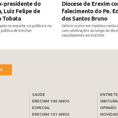
x-presidente do
Diocese de Erexim co
, Luiz Felipe de
falecimento do Pe. E
o Tobata
dos Santos Bruno
ado no esporte, na política e na
Velório ocorre em Viadutos nesta 
 pública de Erechim
com celebrações ao longo do dia e
sepultamento em Erechim
NE
SAÚDE
ENTRET
ERECHIM 100 ANOS
OBITUÁR
ESPECIAL
OPINIÃO
ERECHIM 101 ANOS
NOVIDAD