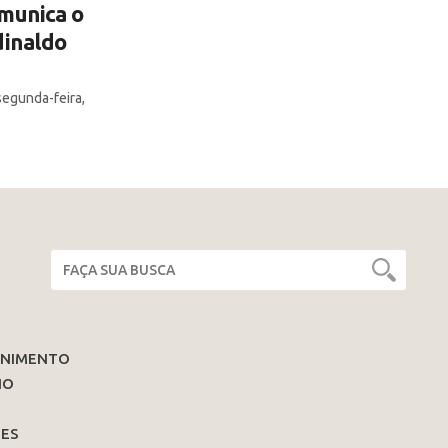
munica o
dinaldo
segunda-feira,
ENIMENTO
IO
ES