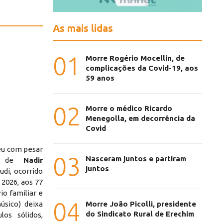
As mais lidas
01
Morre Rogério Mocellin, de
complicações da Covid-19, aos
59 anos
02
Morre o médico Ricardo
Menegolla, em decorrência da
Covid
eu com pesar
03
Nasceram juntos e partiram
to de
Nadir
juntos
di, ocorrido
 2026, aos 77
io familiar e
04
Morre João Picolli, presidente
úsico) deixa
do Sindicato Rural de Erechim
os sólidos,