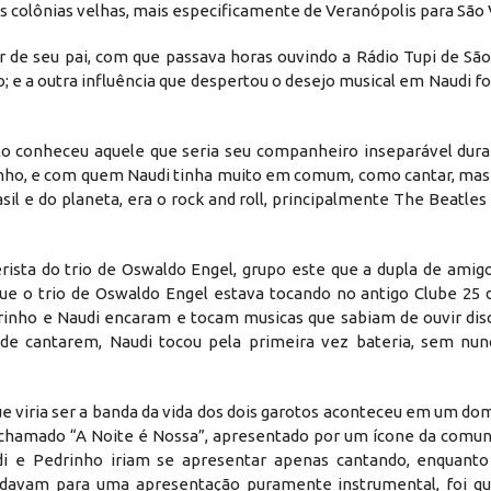
as colônias velhas, mais especificamente de Veranópolis para São
r de seu pai, com que passava horas ouvindo a Rádio Tupi de São
 e a outra influência que despertou o desejo musical em Naudi fo
o conheceu aquele que seria seu companheiro inseparável dura
rinho, e com quem Naudi tinha muito em comum, como cantar, mas
il e do planeta, era o rock and roll, principalmente The Beatles 
ista do trio de Oswaldo Engel, grupo este que a dupla de amigo
e o trio de Oswaldo Engel estava tocando no antigo Clube 25 d
drinho e Naudi encaram e tocam musicas que sabiam de ouvir dis
 de cantarem, Naudi tocou pela primeira vez bateria, sem nun
e viria ser a banda da vida dos dois garotos aconteceu em um do
chamado “A Noite é Nossa”, apresentado por um ícone da comun
udi e Pedrinho iriam se apresentar apenas cantando, enquanto
rdavam para uma apresentação puramente instrumental, foi q