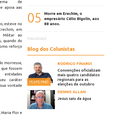
stema de
e apoia aas
05
Morre em Erechim, o
empresário Célio Bigolin, aos
ro, esteve no
88 anos.
Erechim, em
a Militar ao
PUBLICIDADE
s, quando do
 como reforço
Blog dos Colunistas
do morresse,
RODRIGO FINARDI
m, que fossem
Convenções oficializam
 entidades
mais quatro candidatos
regionais para as
eu caráter
PENTE FINO
eleições de outubro
 sua vontade
DENNIS ALLAN
Jesus saiu da água
 Maria Flor e