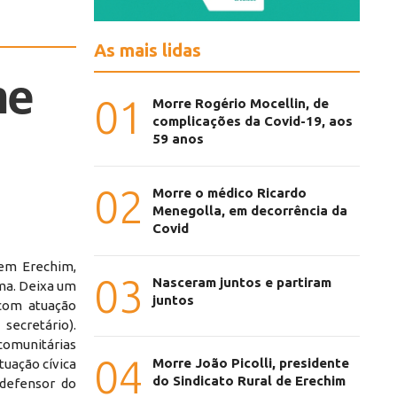
As mais lidas
me
01
Morre Rogério Mocellin, de
complicações da Covid-19, aos
59 anos
02
Morre o médico Ricardo
Menegolla, em decorrência da
Covid
 em Erechim,
03
Nasceram juntos e partiram
ima. Deixa um
juntos
 com atuação
ecretário).
comunitárias
04
Morre João Picolli, presidente
tuação cívica
do Sindicato Rural de Erechim
defensor do