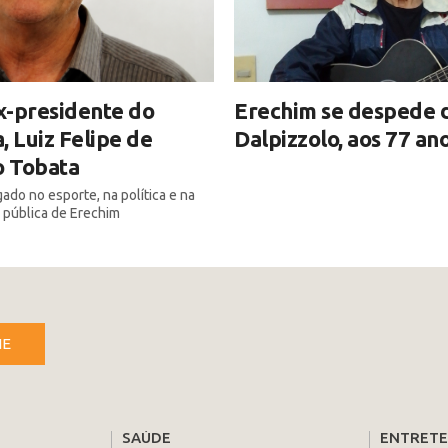
x-presidente do
Erechim se despede 
, Luiz Felipe de
Dalpizzolo, aos 77 an
o Tobata
ado no esporte, na política e na
 pública de Erechim
NE
SAÚDE
ENTRET