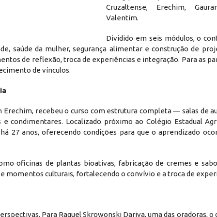
Cruzaltense, Erechim, Gau
Valentim.
Dividido em seis módulos, o con
, saúde da mulher, segurança alimentar e construção de proje
os de reflexão, troca de experiências e integração. Para as par
ecimento de vínculos.
ia
rechim, recebeu o curso com estrutura completa — salas de aula
as e condimentares. Localizado próximo ao Colégio Estadual Agr
á 27 anos, oferecendo condições para que o aprendizado oco
como oficinas de plantas bioativas, fabricação de cremes e sabo
s e momentos culturais, fortalecendo o convívio e a troca de exper
spectivas. Para Raquel Skrowonski Dariva, uma das oradoras, o 