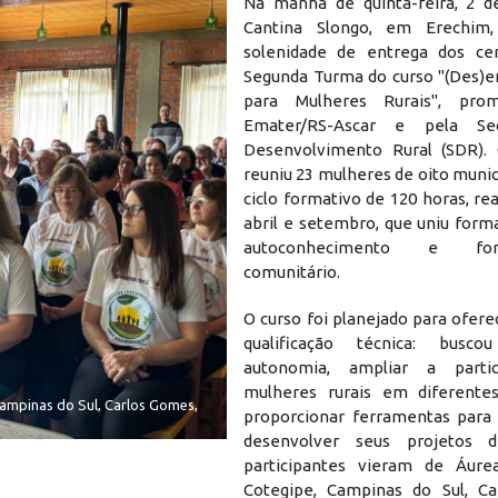
Na manhã de quinta-feira, 2 d
Cantina Slongo, em Erechim
solenidade de entrega dos cer
Segunda Turma do curso "(Des)
para Mulheres Rurais", pro
Emater/RS-Ascar e pela Sec
Desenvolvimento Rural (SDR).
reuniu 23 mulheres de oito muni
ciclo formativo de 120 horas, re
abril e setembro, que uniu form
autoconhecimento e fort
comunitário.
O curso foi planejado para ofer
qualificação técnica: busc
autonomia, ampliar a parti
mulheres rurais em diferente
Campinas do Sul, Carlos Gomes,
proporcionar ferramentas para
desenvolver seus projetos 
participantes vieram de Áure
Cotegipe, Campinas do Sul, Ca