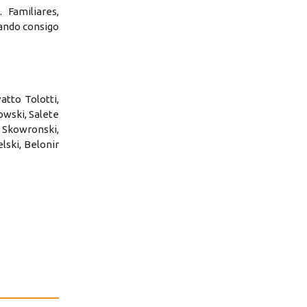
 Familiares,
vando consigo
tto Tolotti,
owski, Salete
a Skowronski,
lski, Belonir