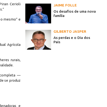
iran Cerioli
JAIME FOLLE
s.”
Os desafios de uma nova
família
e o mesmo” e
GILBERTO JASPER
As perdas e o Dia dos
Pais
ual Agrícola
eres rurais,
alidade.
 completa —
nde se produz
denadoras e