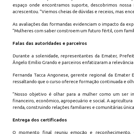
espaço onde encontramos suporte, descobrimos nossa fo
acrescentou. “Viemos cheias de dúvidas e receios, mas en
As avaliações das formandas evidenciam o impacto da e
“Mulheres com saber constroem um futuro fértil, com famíl
Falas das autoridades e parceiros
Durante a solenidade, representantes da Emater, Prefeit
Ângelo Emílio Grando e parceiros enfatizaram a relevância 
Fernanda Tacca Angonese, gerente regional da Emater Ere
ressaltando que o curso oferece formação continuada e olha
“Nosso objetivo é olhar para a mulher como um ser i
financeiro, econômico, agropecuário e social. A agricultur
renda, construindo relações familiares e comunitárias única
Entrega dos certificados
O momento final reuniu emoção e reconhecimento. C