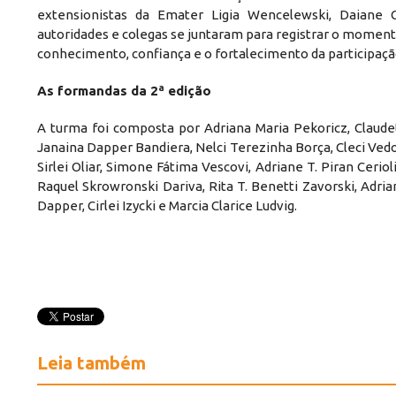
extensionistas da Emater Ligia Wencelewski, Daiane C
autoridades e colegas se juntaram para registrar o moment
conhecimento, confiança e o fortalecimento da participaç
As formandas da 2ª edição
A turma foi composta por Adriana Maria Pekoricz, Claude
Janaina Dapper Bandiera, Nelci Terezinha Borça, Cleci Vedo
Sirlei Oliar, Simone Fátima Vescovi, Adriane T. Piran Cerio
Raquel Skrowronski Dariva, Rita T. Benetti Zavorski, Adria
Dapper, Cirlei Izycki e Marcia Clarice Ludvig.
Leia também