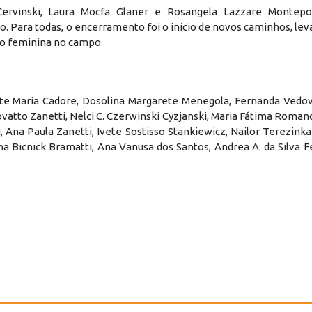
ervinski, Laura Mocfa Glaner e Rosangela Lazzare Montepo.
o. Para todas, o encerramento foi o início de novos caminhos, le
ão feminina no campo.
te Maria Cadore, Dosolina Margarete Menegola, Fernanda Vedova
vatto Zanetti, Nelci C. Czerwinski Cyzjanski, Maria Fátima Roman
li, Ana Paula Zanetti, Ivete Sostisso Stankiewicz, Nailor Terezink
na Bicnick Bramatti, Ana Vanusa dos Santos, Andrea A. da Silva Fe