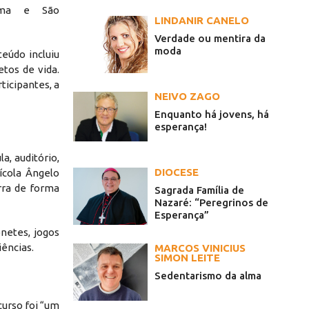
rama e São
LINDANIR CANELO
Verdade ou mentira da
moda
teúdo incluiu
tos de vida.
ticipantes, a
NEIVO ZAGO
Enquanto há jovens, há
esperança!
, auditório,
DIOCESE
ícola Ângelo
rra de forma
Sagrada Família de
Nazaré: “Peregrinos de
Esperança”
netes, jogos
iências.
MARCOS VINICIUS
SIMON LEITE
Sedentarismo da alma
curso foi “um