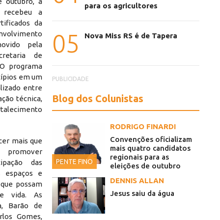
e outubro, a
para os agricultores
, recebeu a
tificados da
envolvimento
05
Nova Miss RS é de Tapera
movido pela
retaria de
 O programa
cípios em um
PUBLICIDADE
alizado entre
Blog dos Colunistas
ação técnica,
alecimento
RODRIGO FINARDI
Convenções oficializam
ecer mais que
mais quatro candidatos
ou promover
regionais para as
PENTE FINO
cipação das
eleições de outubro
s espaços e
DENNIS ALLAN
 que possam
Jesus saiu da água
de vida. As
a, Barão de
rlos Gomes,