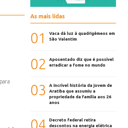
As mais lidas
01
Vaca dá luz à quadrigêmeos em
São Valentim
02
Aposentado diz que é possível
erradicar a fome no mundo
 para
03
A incrível história da jovem de
Aratiba que assumiu a
propriedade da família aos 26
anos
04
Decreto federal retira
descontos na energia elétrica