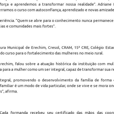
rça e aprendemos a transformar nossa realidade”. Adriane P
cerramos o curso com autoconfiança, aprendizado e novas amizade
xperiência. “Quem se abre para o conhecimento nunca permanec
ias e comunidades mais fortes”.
ura Municipal de Erechim, Cresol, CRAM, 15ª CRE, Colégio Estad
do curso para o fortalecimento das mulheres no meio rural.
chim, falou sobre a atuação histórica da instituição com mulh
 para a mulher como um ser integral, capaz de transformar sua re
ntegral, promovendo o desenvolvimento da família de forma
a familiar é um modo de vida particular, onde se vive e se mora o
s”, afirma.
ada formanda recebeu seu certificado das mãos das coor