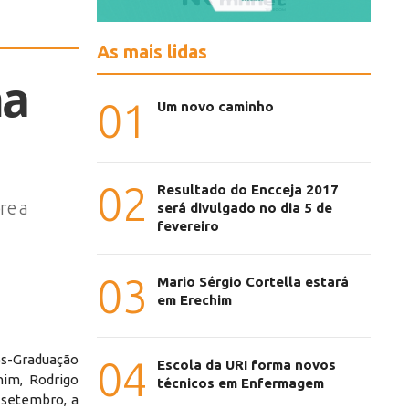
As mais lidas
na
01
Um novo caminho
02
Resultado do Encceja 2017
re a
será divulgado no dia 5 de
fevereiro
03
Mario Sérgio Cortella estará
em Erechim
s-Graduação
04
Escola da URI forma novos
him, Rodrigo
técnicos em Enfermagem
e setembro, a