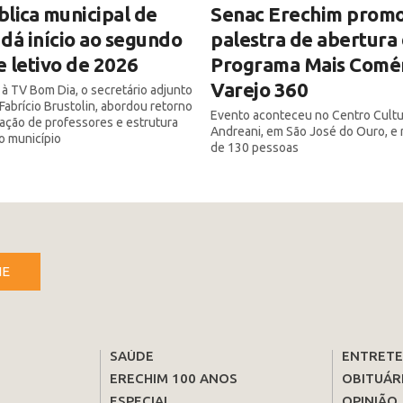
lica municipal de
Senac Erechim prom
dá início ao segundo
palestra de abertura
 letivo de 2026
Programa Mais Comér
Varejo 360
 à TV Bom Dia, o secretário adjunto
Fabrício Brustolin, abordou retorno
Evento aconteceu no Centro Cultu
mação de professores e estrutura
Andreani, em São José do Ouro, e 
o município
de 130 pessoas
NE
SAÚDE
ENTRET
ERECHIM 100 ANOS
OBITUÁR
ESPECIAL
OPINIÃO