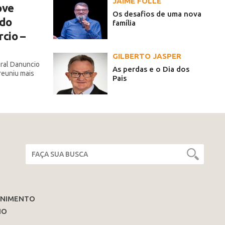
JAIME FOLLE
ove
Os desafios de uma nova
 do
família
cio –
GILBERTO JASPER
ral Danuncio
As perdas e o Dia dos
reuniu mais
Pais
ENIMENTO
IO