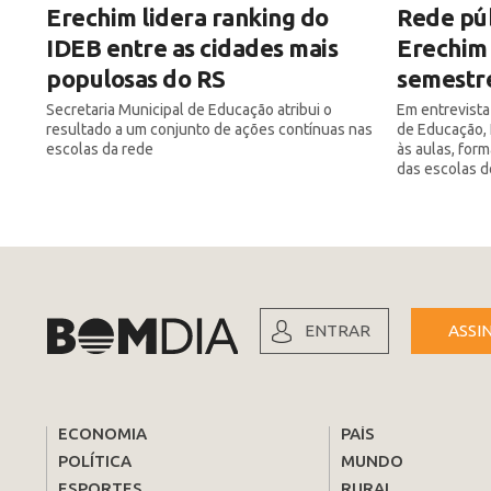
Erechim lidera ranking do
Rede púb
IDEB entre as cidades mais
Erechim 
populosas do RS
semestre
Secretaria Municipal de Educação atribui o
Em entrevista
resultado a um conjunto de ações contínuas nas
de Educação, 
escolas da rede
às aulas, for
das escolas d
ENTRAR
ASSI
ECONOMIA
PAÍS
POLÍTICA
MUNDO
ESPORTES
RURAL