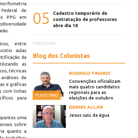
 morfometria
 Federal de
05
Cadastro temporário de
 do PPG em
contratação de professores
diversidade
abre dia 18
eão.
cos, entre
PUBLICIDADE
istiu aulas
Blog dos Colunistas
ntificação da
ilizando as
os, técnicas
RODRIGO FINARDI
 análises de
Convenções oficializam
as e gráficas
mais quatro candidatos
ts com linhas
regionais para as
PENTE FINO
íficos para
eleições de outubro
DENNIS ALLAN
Jesus saiu da água
icipantes uma
ionais sobre
ma quanto a
 de trabalhos