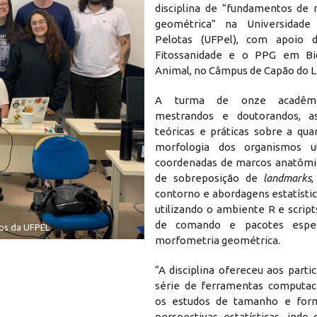
disciplina de “fundamentos de
geométrica” na Universidade
Pelotas (UFPel), com apoio
Fitossanidade e o PPG em Bio
Animal, no Câmpus de Capão do L
A turma de onze acadêmi
mestrandos e doutorandos, ass
teóricas e práticas sobre a qua
morfologia dos organismos ut
coordenadas de marcos anatômic
de sobreposição de
landmarks
,
contorno e abordagens estatístic
utilizando o ambiente R e scrip
de comando e pacotes espec
os da UFPEL
morfometria geométrica.
“A disciplina ofereceu aos part
série de ferramentas computac
os estudos de tamanho e for
perspectivas estatísticas, indo